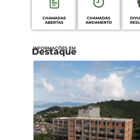
CHAMADAS
CHAMADAS
DIV
ABERTAS
ANDAMENTO
RES
INFORMAÇÕES EM
Destaque