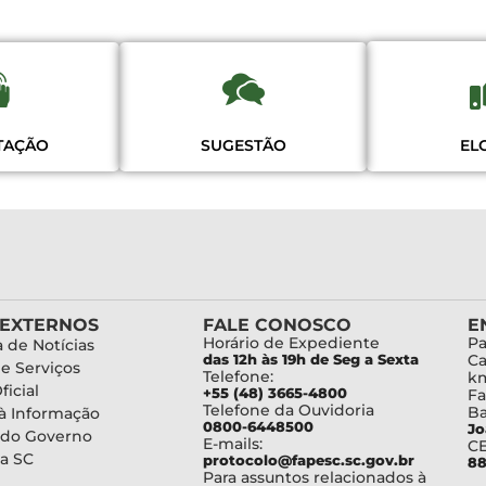
ITAÇÃO
SUGESTÃO
EL
 EXTERNOS
FALE CONOSCO
E
Horário de Expediente
Pa
 de Notícias
das 12h às 19h de Seg a Sexta
Ca
de Serviços
Telefone:
km
ficial
+55 (48) 3665-4800
Fa
Telefone da Ouvidoria
Ba
à Informação
0800-6448500
Jo
 do Governo
E-mails:
C
a SC
protocolo@fapesc.sc.gov.br
88
Para assuntos relacionados à