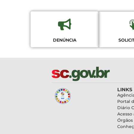
SOLIC
DENÚNCIA
LINKS
Agência
Portal 
Diário O
Acesso 
Órgãos
Conheç