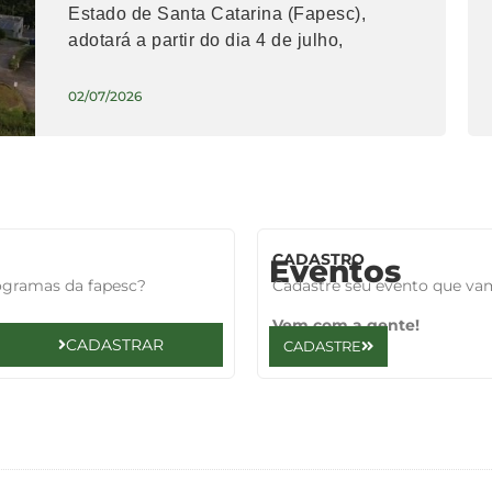
Estado de Santa Catarina (Fapesc),
adotará a partir do dia 4 de julho,
02/07/2026
CADASTRO
Eventos
rogramas da fapesc?
Cadastre seu evento que va
Vem com a gente!
CADASTRAR
CADASTRE