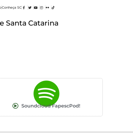
o
Conheça SC
e Santa Catarina
Soundcloud FapescPod!