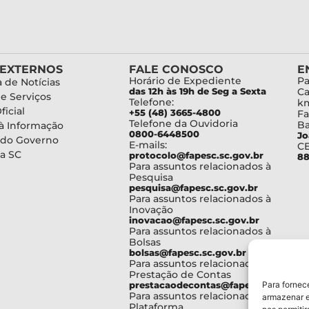
 EXTERNOS
FALE CONOSCO
E
Horário de Expediente
Pa
 de Notícias
das 12h às 19h de Seg a Sexta
Ca
de Serviços
Telefone:
km
ficial
+55 (48) 3665-4800
Fa
Telefone da Ouvidoria
Ba
à Informação
0800-6448500
Jo
 do Governo
E-mails:
C
a SC
protocolo@fapesc.sc.gov.br
88
Para assuntos relacionados à
Pesquisa
pesquisa@fapesc.sc.gov.br
Para assuntos relacionados à
Inovação
inovacao@fapesc.sc.gov.br
Para assuntos relacionados à
Bolsas
bolsas@fapesc.sc.gov.br
Para assuntos relacionados à
Prestação de Contas
Para fornec
prestacaodecontas@fapesc.sc.gov.br
Para assuntos relacionados à
armazenar e
Plataforma