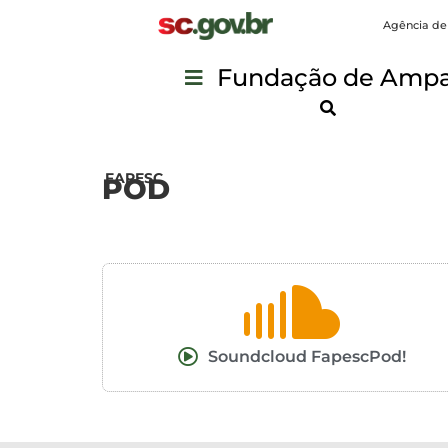
Agência de
Fundação de Ampar
FAPESC
POD
Soundcloud FapescPod!