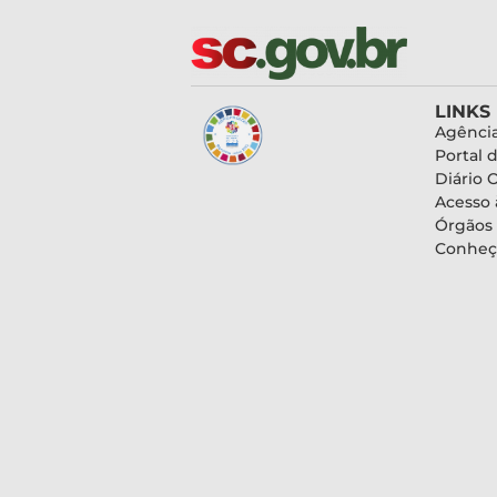
LINKS
Agência
Portal 
Diário O
Acesso 
Órgãos
Conheç