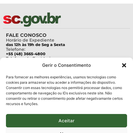
FALE CONOSCO
Horário de Expediente
das 12h às 19h de Seg a Sexta
Telefone:
+55 (48) 3665-4800
Telefone da Ouvidoria
0800-6448500
Gerir o Consentimento
E-mails:
protocolo@fapesc.sc.gov.br
Para assuntos relacionados à Pesquisa
Para fornecer as melhores experiências, usamos tecnologias como
pesquisa@fapesc.sc.gov.br
cookies para armazenar e/ou aceder a informações do dispositivo.
Para assuntos relacionados à Inovação
Consentir com essas tecnologias nos permitirá processar dados, como
inovacao@fapesc.sc.gov.br
comportamento de navegação ou IDs exclusivos neste site. Não
Para assuntos relacionados à Bolsas
consentir ou retirar o consentimento pode afetar negativamante certos
bolsas@fapesc.sc.gov.br
recursos e funções.
Para assuntos relacionados à Prestação de Contas
prestacaodecontas@fapesc.sc.gov.br
Para assuntos relacionados à Plataforma
plataforma@fapesc.sc.gov.br
Aceitar
Encarregado de dados
Jair Artur da Silva dpo@fapesc.sc.gov.br 3665-4831