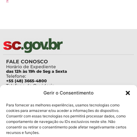
FALE CONOSCO
Horário de Expediente
das 12h às 19h de Seg a Sexta
Telefone:
+55 (48) 3665-4800
Telefone da Ouvidoria
0800-6448500
Gerir o Consentimento
E-mails:
protocolo@fapesc.sc.gov.br
Para assuntos relacionados à Pesquisa
Para fornecer as melhores experiências, usamos tecnologias como
pesquisa@fapesc.sc.gov.br
cookies para armazenar e/ou aceder a informações do dispositivo.
Para assuntos relacionados à Inovação
Consentir com essas tecnologias nos permitirá processar dados, como
inovacao@fapesc.sc.gov.br
comportamento de navegação ou IDs exclusivos neste site. Não
Para assuntos relacionados à Bolsas
consentir ou retirar o consentimento pode afetar negativamante certos
bolsas@fapesc.sc.gov.br
recursos e funções.
Para assuntos relacionados à Prestação de Contas