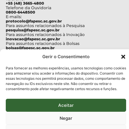
+55 (48) 3665-4800
Telefone da Ouvidoria
0800-6448500
E-mails:
protocolo@fapesc.sc.gov.br
Para assuntos relacionados à Pesquisa
pesquisa@fapesc.sc.gov.br
Para assuntos relacionados à Inovação
inovacao@fapesc.sc.gov.br
Para assuntos relacionados à Bolsas
bolsas@fapesc.sc.gov.br
Para assuntos relacionados à Prestação de Contas
Gerir o Consentimento
prestacaodecontas@fapesc.sc.gov.br
Para assuntos relacionados à Plataforma
plataforma@fapesc.sc.gov.br
Para fornecer as melhores experiências, usamos tecnologias como cookies
Encarregado de dados
para armazenar e/ou aceder a informações do dispositivo. Consentir com
Jair Artur da Silva dpo@fapesc.sc.gov.br 3665-4831
essas tecnologias nos permitirá processar dados, como comportamento de
navegação ou IDs exclusivos neste site. Não consentir ou retirar o
ENDEREÇO
consentimento pode afetar negativamante certos recursos e funções.
ParqTec Alfa – Rodovia José Carlos Daux, 600 (SC-401),
km 01, Módulo 12A, Edifício Fapesc / Celta, 5° andar
Bairro
João Paulo, Florianópolis, SC
Aceitar
CEP
88030 - 902
Negar
Política de privacidade