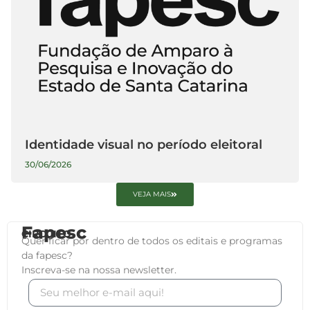
Identidade visual no período eleitoral
30/06/2026
VEJA MAIS
Fapesc
CIRCUITO
Quer ficar por dentro de todos os editais e programas
da fapesc?
Inscreva-se na nossa newsletter.