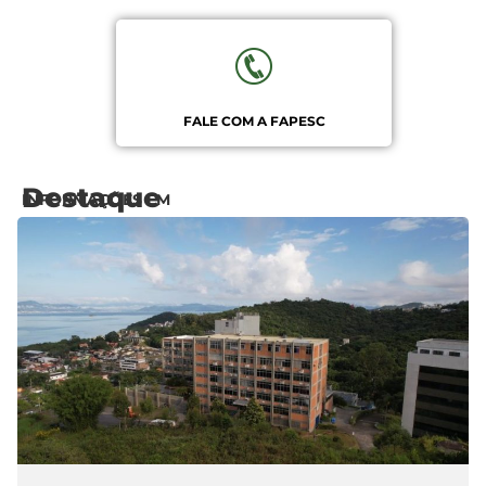
FALE COM A FAPESC
Destaque
INFORMAÇÕES EM