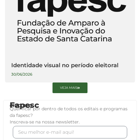
Identidade visual no período eleitoral
30/06/2026
VEJA MAIS
Fapesc
CIRCUITO
Quer ficar por dentro de todos os editais e programas
da fapesc?
Inscreva-se na nossa newsletter.