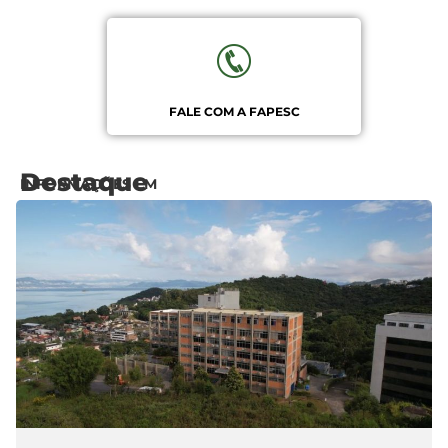
FALE COM A FAPESC
Destaque
INFORMAÇÕES EM