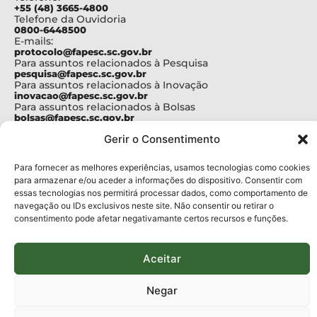
+55 (48) 3665-4800
Telefone da Ouvidoria
0800-6448500
E-mails:
protocolo@fapesc.sc.gov.br
Para assuntos relacionados à Pesquisa
pesquisa@fapesc.sc.gov.br
Para assuntos relacionados à Inovação
inovacao@fapesc.sc.gov.br
Para assuntos relacionados à Bolsas
bolsas@fapesc.sc.gov.br
Para assuntos relacionados à Prestação de Contas
Gerir o Consentimento
prestacaodecontas@fapesc.sc.gov.br
Para assuntos relacionados à Plataforma
plataforma@fapesc.sc.gov.br
Para fornecer as melhores experiências, usamos tecnologias como cookies
Encarregado de dados
para armazenar e/ou aceder a informações do dispositivo. Consentir com
Jair Artur da Silva dpo@fapesc.sc.gov.br 3665-4831
essas tecnologias nos permitirá processar dados, como comportamento de
navegação ou IDs exclusivos neste site. Não consentir ou retirar o
ENDEREÇO
consentimento pode afetar negativamante certos recursos e funções.
ParqTec Alfa – Rodovia José Carlos Daux, 600 (SC-401),
km 01, Módulo 12A, Edifício Fapesc / Celta, 5° andar
Bairro
João Paulo, Florianópolis, SC
Aceitar
CEP
88030 - 902
Negar
Política de privacidade