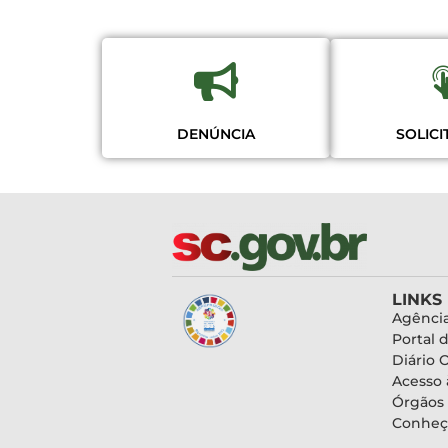
SOLIC
DENÚNCIA
LINKS
Agência
Portal 
Diário O
Acesso 
Órgãos
Conheç