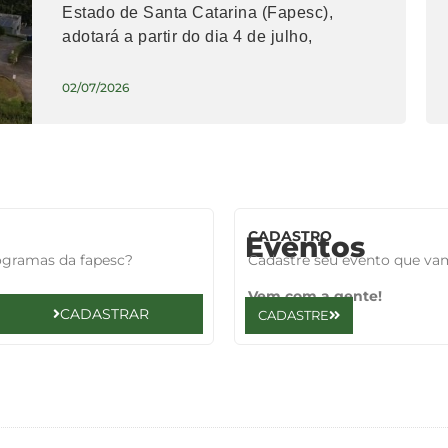
Estado de Santa Catarina (Fapesc),
adotará a partir do dia 4 de julho,
02/07/2026
CADASTRO
Eventos
rogramas da fapesc?
Cadastre seu evento que va
Vem com a gente!
CADASTRAR
CADASTRE