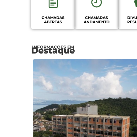
CHAMADAS
CHAMADAS
DIV
ABERTAS
ANDAMENTO
RES
INFORMAÇÕES EM
Destaque