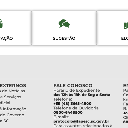
ITAÇÃO
SUGESTÃO
EL
 EXTERNOS
FALE CONOSCO
E
Horário de Expediente
Pa
 de Notícias
das 12h às 19h de Seg a Sexta
Ca
de Serviços
Telefone:
km
ficial
+55 (48) 3665-4800
Fa
Telefone da Ouvidoria
Ba
à Informação
0800-6448500
Jo
 do Governo
E-mails:
C
a SC
protocolo@fapesc.sc.gov.br
88
Para assuntos relacionados à