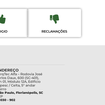
OGIO
RECLAMAÇÕES
NDEREÇO
rqTec Alfa – Rodovia José
rlos Daux, 600 (SC-401),
 01, Módulo 12A, Edifício
pesc / Celta, 5° andar
irro
ão Paulo, Florianópolis, SC
EP
030 - 902