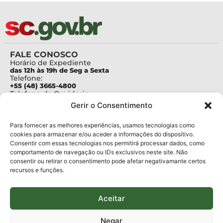
FALE CONOSCO
Horário de Expediente
das 12h às 19h de Seg a Sexta
Telefone:
+55 (48) 3665-4800
Telefone da Ouvidoria
0800-6448500
Gerir o Consentimento
E-mails:
protocolo@fapesc.sc.gov.br
Para assuntos relacionados à Pesquisa
Para fornecer as melhores experiências, usamos tecnologias como
pesquisa@fapesc.sc.gov.br
cookies para armazenar e/ou aceder a informações do dispositivo.
Para assuntos relacionados à Inovação
Consentir com essas tecnologias nos permitirá processar dados, como
inovacao@fapesc.sc.gov.br
comportamento de navegação ou IDs exclusivos neste site. Não
Para assuntos relacionados à Bolsas
consentir ou retirar o consentimento pode afetar negativamante certos
bolsas@fapesc.sc.gov.br
recursos e funções.
Para assuntos relacionados à Prestação de Contas
prestacaodecontas@fapesc.sc.gov.br
Para assuntos relacionados à Plataforma
plataforma@fapesc.sc.gov.br
Aceitar
Encarregado de dados
Jair Artur da Silva dpo@fapesc.sc.gov.br 3665-4831
Negar