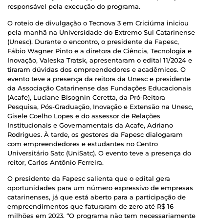
responsável pela execução do programa.
O roteio de divulgação o Tecnova 3 em Criciúma iniciou
pela manhã na Universidade do Extremo Sul Catarinense
(Unesc). Durante o encontro, o presidente da Fapesc,
Fábio Wagner Pinto e a diretora de Ciência, Tecnologia e
Inovação, Valeska Tratsk, apresentaram o edital 11/2024 e
tiraram dúvidas dos empreendedores e acadêmicos. O
evento teve a presença da reitora da Unesc e presidente
da Associação Catarinense das Fundações Educacionais
(Acafe), Luciane Bisognin Ceretta, da Pró-Reitora
Pesquisa, Pós-Graduação, Inovação e Extensão na Unesc,
Gisele Coelho Lopes e do assessor de Relações
Institucionais e Governamentais da Acafe, Adriano
Rodrigues. À tarde, os gestores da Fapesc dialogaram
com empreendedores e estudantes no Centro
Universitário Satc (UniSatc). O evento teve a presença do
reitor, Carlos Antônio Ferreira.
O presidente da Fapesc salienta que o edital gera
oportunidades para um número expressivo de empresas
catarinenses, já que está aberto para a participação de
empreendimentos que faturaram de zero até R$ 16
milhões em 2023. “O programa não tem necessariamente