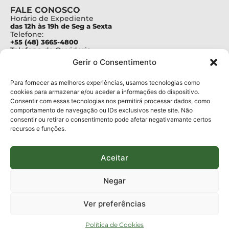
FALE CONOSCO
Horário de Expediente
das 12h às 19h de Seg a Sexta
Telefone:
+55 (48) 3665-4800
Telefone da Ouvidoria
0800-6448500
Gerir o Consentimento
E-mails:
protocolo@fapesc.sc.gov.br
Para assuntos relacionados à Pesquisa
Para fornecer as melhores experiências, usamos tecnologias como
pesquisa@fapesc.sc.gov.br
cookies para armazenar e/ou aceder a informações do dispositivo.
Para assuntos relacionados à Inovação
Consentir com essas tecnologias nos permitirá processar dados, como
inovacao@fapesc.sc.gov.br
comportamento de navegação ou IDs exclusivos neste site. Não
Para assuntos relacionados à Bolsas
consentir ou retirar o consentimento pode afetar negativamante certos
bolsas@fapesc.sc.gov.br
recursos e funções.
Para assuntos relacionados à Prestação de Contas
prestacaodecontas@fapesc.sc.gov.br
Para assuntos relacionados à Plataforma
plataforma@fapesc.sc.gov.br
Aceitar
Encarregado de dados
Jair Artur da Silva dpo@fapesc.sc.gov.br 3665-4831
Negar
ENDEREÇO
ParqTec Alfa – Rodovia José Carlos Daux, 600 (SC-401),
Ver preferências
km 01, Módulo 12A, Edifício Fapesc / Celta, 5° andar
Bairro
João Paulo, Florianópolis, SC
Política de Cookies
CEP