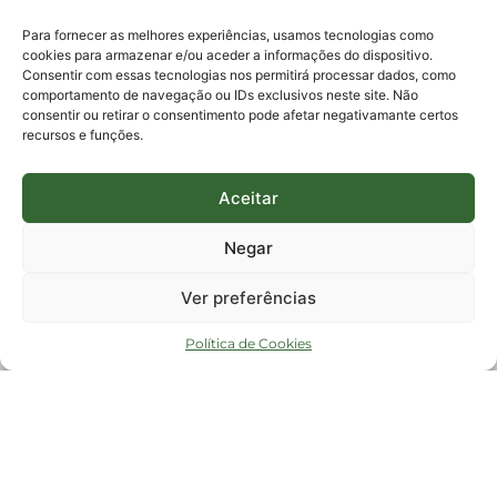
E-mails:
protocolo@fapesc.sc.gov.br
Para assuntos relacionados à Pesquisa
Para fornecer as melhores experiências, usamos tecnologias como
pesquisa@fapesc.sc.gov.br
cookies para armazenar e/ou aceder a informações do dispositivo.
Para assuntos relacionados à Inovação
Consentir com essas tecnologias nos permitirá processar dados, como
inovacao@fapesc.sc.gov.br
comportamento de navegação ou IDs exclusivos neste site. Não
Para assuntos relacionados à Bolsas
consentir ou retirar o consentimento pode afetar negativamante certos
bolsas@fapesc.sc.gov.br
recursos e funções.
Para assuntos relacionados à Prestação de Contas
prestacaodecontas@fapesc.sc.gov.br
Para assuntos relacionados à Plataforma
plataforma@fapesc.sc.gov.br
Aceitar
Encarregado de dados
Jair Artur da Silva dpo@fapesc.sc.gov.br 3665-4831
Negar
ENDEREÇO
ParqTec Alfa – Rodovia José Carlos Daux, 600 (SC-401),
Ver preferências
km 01, Módulo 12A, Edifício Fapesc / Celta, 5° andar
Bairro
João Paulo, Florianópolis, SC
Política de Cookies
CEP
88030 - 902
Política de privacidade
Copyright © 2023 Todos os Direitos Reservados SC - Governo de Santa
Catarina |
Desenvolvedor - FAPESC