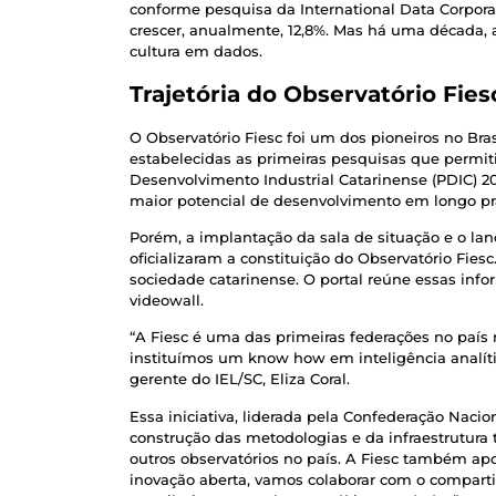
conforme pesquisa da International Data Corpora
crescer, anualmente, 12,8%. Mas há uma década, a
cultura em dados.
Trajetória do Observatório Fies
O Observatório Fiesc foi um dos pioneiros no Bra
estabelecidas as primeiras pesquisas que permi
Desenvolvimento Industrial Catarinense (PDIC) 2
maior potencial de desenvolvimento em longo pra
Porém, a implantação da sala de situação e o l
oficializaram a constituição do Observatório Fies
sociedade catarinense. O portal reúne essas in
videowall.
“A Fiesc é uma das primeiras federações no país 
instituímos um know how em inteligência analíti
gerente do IEL/SC, Eliza Coral.
Essa iniciativa, liderada pela Confederação Naci
construção das metodologias e da infraestrutura 
outros observatórios no país. A Fiesc também ap
inovação aberta, vamos colaborar com o comparti