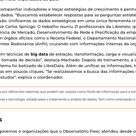
mpanhar indicadores e traçar estratégias de crescimento é permane
 dados. “Buscamos estabelecer respostas para as perguntas estraté
são. Unificamos os dados estratégicos em uma única ferramenta cr
osé Carlos Sprícigo. O trabalho reuniu 21 profissionais da Librelat
ência de Mercado, Desenvolvimento de Rede e Precificação da empr
 órgãos oficiais como a Receita Federal, o Departamento Nacional 
tos Rodoviários (Anfir), cruzando com informações internas da or
 em técnicas de
big data
de extração, transformação, carga e visual
a tomada de decisão”, destaca Machado. Depois do treinamento, a
istema foi batizado de LibreData. Além de unificar as informações
icos em poucos cliques. “Se realizássemos a busca das informações d
estudos”, explica o coordenador.
s
 governos e organizações que o Observatório Fiesc atendeu desde o i