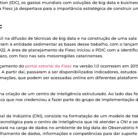
tion (IDC), os gastos mundiais com soluções de big data e busines
 Fiesc já despertava para a importância estratégica de construir 
c
sil na difusão de técnicas de big data e na construção de uma sala
tiram à entidade sedimentar as bases desse trabalho, com o lanç
022. A área de planejamento da Fiesc iniciou o PDIC com a identif
zo, com foco nas seis mesorregiões catarinenses.
ançamento do
portal setorial da Fiesc
na versão 1.0 ocorreram em 201
c. A partir daí, passaram a ser disponibilizados indicadores, estud
formações, que podem ser acessadas online em diferentes platafo
na criação de um centro de inteligência estruturado. Ao lado das f
ca que nos credenciou a fazer parte do grupo de implementação do
onal da Indústria (CNI), consiste na formatação de um modelo de t
tecnológica para o centro de inteligência que irá atender a CNI e s
oiará na carga de dados no ambiente de big data do Observatório 
lhamento de dados, informações e competências para dar suporte a