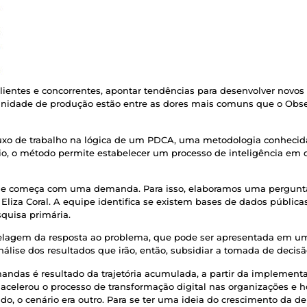
lientes e concorrentes, apontar tendências para desenvolver novos p
 unidade de produção estão entre as dores mais comuns que o Obs
fluxo de trabalho na lógica de um PDCA, uma metodologia conhecid
io, o método permite estabelecer um processo de inteligência em 
ue começa com uma demanda. Para isso, elaboramos uma pergunta, q
ica Eliza Coral. A equipe identifica se existem bases de dados públi
quisa primária.
delagem da resposta ao problema, que pode ser apresentada em um 
análise dos resultados que irão, então, subsidiar a tomada de decisã
ndas é resultado da trajetória acumulada, a partir da implement
 acelerou o processo de transformação digital nas organizações e 
do, o cenário era outro. Para se ter uma ideia do crescimento da d