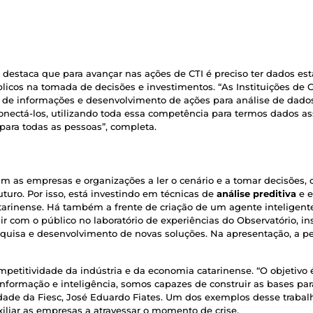
destaca que para avançar nas ações de CTI é preciso ter dados est
licos na tomada de decisões e investimentos. “As Instituições de Ci
de informações e desenvolvimento de ações para análise de dados”
nectá-los, utilizando toda essa competência para termos dados as
para todas as pessoas”, completa.
as empresas e organizações a ler o cenário e a tomar decisões, o 
uro. Por isso, está investindo em técnicas de
análise preditiva
e e
tarinense. Há também a frente de criação de um agente inteligente,
ragir com o público no laboratório de experiências do Observatório, 
squisa e desenvolvimento de novas soluções. Na apresentação, a 
ompetitividade da indústria e da economia catarinense. “O objetiv
nformação e inteligência, somos capazes de construir as bases par
vidade da Fiesc, José Eduardo Fiates. Um dos exemplos desse traba
uxiliar as empresas a atravessar o momento de crise.