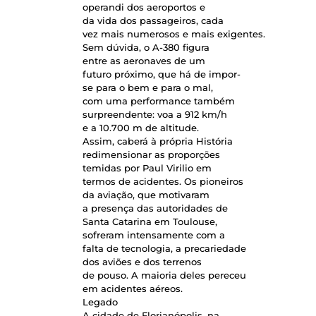
operandi dos aeroportos e
da vida dos passageiros, cada
vez mais numerosos e mais exigentes.
Sem dúvida, o A-380 figura
entre as aeronaves de um
futuro próximo, que há de impor-
se para o bem e para o mal,
com uma performance também
surpreendente: voa a 912 km/h
e a 10.700 m de altitude.
Assim, caberá à própria História
redimensionar as proporções
temidas por Paul Virilio em
termos de acidentes. Os pioneiros
da aviação, que motivaram
a presença das autoridades de
Santa Catarina em Toulouse,
sofreram intensamente com a
falta de tecnologia, a precariedade
dos aviões e dos terrenos
de pouso. A maioria deles pereceu
em acidentes aéreos.
Legado
A cidade de Florianópolis, na