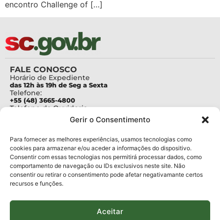
encontro Challenge of […]
FALE CONOSCO
Horário de Expediente
das 12h às 19h de Seg a Sexta
Telefone:
+55 (48) 3665-4800
Telefone da Ouvidoria
0800-6448500
Gerir o Consentimento
E-mails:
protocolo@fapesc.sc.gov.br
Para assuntos relacionados à Pesquisa
Para fornecer as melhores experiências, usamos tecnologias como
pesquisa@fapesc.sc.gov.br
cookies para armazenar e/ou aceder a informações do dispositivo.
Para assuntos relacionados à Inovação
Consentir com essas tecnologias nos permitirá processar dados, como
inovacao@fapesc.sc.gov.br
comportamento de navegação ou IDs exclusivos neste site. Não
Para assuntos relacionados à Bolsas
consentir ou retirar o consentimento pode afetar negativamante certos
bolsas@fapesc.sc.gov.br
recursos e funções.
Para assuntos relacionados à Prestação de Contas
prestacaodecontas@fapesc.sc.gov.br
Para assuntos relacionados à Plataforma
plataforma@fapesc.sc.gov.br
Aceitar
Encarregado de dados