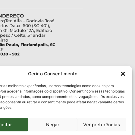
NDEREÇO
rqTec Alfa – Rodovia José
rlos Daux, 600 (SC-401),
 01, Módulo 12A, Edifício
pesc / Celta, 5° andar
irro
ão Paulo, Florianópolis, SC
EP
030 - 902
Gerir o Consentimento
er as melhores experiências, usamos tecnologias como cookies para
/ou aceder a informações do dispositivo. Consentir com essas tecnologias
rá processar dados, como comportamento de navegação ou IDs exclusivos
Não consentir ou retirar o consentimento pode afetar negativamante certos
funções.
ceitar
Negar
Ver preferências