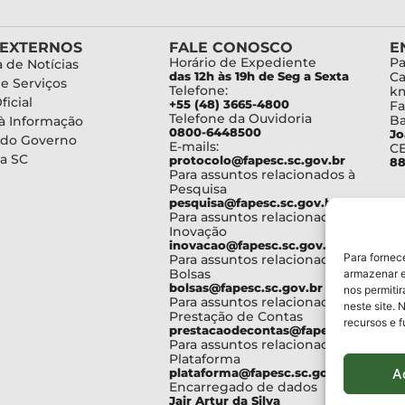
 EXTERNOS
FALE CONOSCO
E
Horário de Expediente
Pa
 de Notícias
das 12h às 19h de Seg a Sexta
Ca
de Serviços
Telefone:
km
ficial
+55 (48) 3665-4800
Fa
Telefone da Ouvidoria
Ba
à Informação
0800-6448500
Jo
 do Governo
E-mails:
C
a SC
protocolo@fapesc.sc.gov.br
88
Para assuntos relacionados à
Pesquisa
pesquisa@fapesc.sc.gov.br
Para assuntos relacionados à
Inovação
inovacao@fapesc.sc.gov.br
Para fornec
Para assuntos relacionados à
Bolsas
armazenar e
bolsas@fapesc.sc.gov.br
nos permiti
Para assuntos relacionados à
neste site. 
Prestação de Contas
recursos e 
prestacaodecontas@fapesc.sc.gov.br
Para assuntos relacionados à
Plataforma
A
plataforma@fapesc.sc.gov.br
Encarregado de dados
Jair Artur da Silva