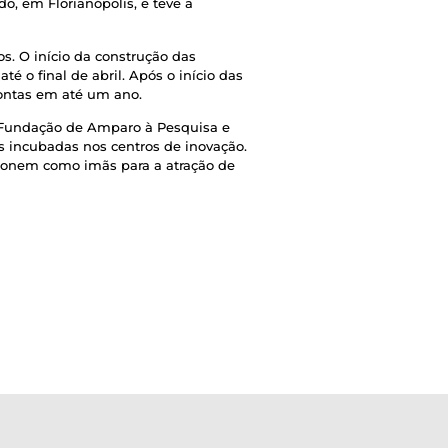
o, em Florianópolis, e teve a
s. O início da construção das
é o final de abril. Após o início das
rontas em até um ano.
c (Fundação de Amparo à Pesquisa e
as incubadas nos centros de inovação.
ncionem como imãs para a atração de