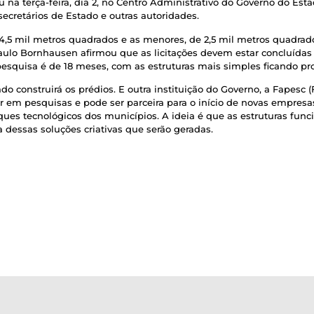
a terça-feira, dia 2, no Centro Administrativo do Governo do Estad
secretários de Estado e outras autoridades.
4,5 mil metros quadrados e as menores, de 2,5 mil metros quadrado
Paulo Bornhausen afirmou que as licitações devem estar concluídas at
 pesquisa é de 18 meses, com as estruturas mais simples ficando p
ado construirá os prédios. E outra instituição do Governo, a Fapes
tir em pesquisas e pode ser parceira para o início de novas empres
rques tecnológicos dos municípios. A ideia é que as estruturas fu
dessas soluções criativas que serão geradas.