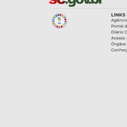
LINKS
Agência
Portal 
Diário O
Acesso 
Órgãos
Conheç