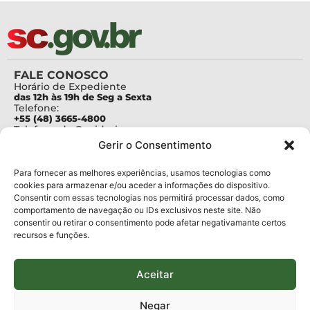
FALE CONOSCO
Horário de Expediente
das 12h às 19h de Seg a Sexta
Telefone:
+55 (48) 3665-4800
Telefone da Ouvidoria
0800-6448500
Gerir o Consentimento
E-mails:
protocolo@fapesc.sc.gov.br
Para assuntos relacionados à Pesquisa
Para fornecer as melhores experiências, usamos tecnologias como
pesquisa@fapesc.sc.gov.br
cookies para armazenar e/ou aceder a informações do dispositivo.
Para assuntos relacionados à Inovação
Consentir com essas tecnologias nos permitirá processar dados, como
inovacao@fapesc.sc.gov.br
comportamento de navegação ou IDs exclusivos neste site. Não
Para assuntos relacionados à Bolsas
consentir ou retirar o consentimento pode afetar negativamante certos
bolsas@fapesc.sc.gov.br
recursos e funções.
Para assuntos relacionados à Prestação de Contas
prestacaodecontas@fapesc.sc.gov.br
Para assuntos relacionados à Plataforma
plataforma@fapesc.sc.gov.br
Aceitar
Encarregado de dados
Jair Artur da Silva dpo@fapesc.sc.gov.br 3665-4831
Negar