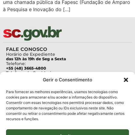
uma chamada pública da Fapesc (Fundação de Amparo
à Pesquisa e Inovação do […]
FALE CONOSCO
Horário de Expediente
das 12h às 19h de Seg a Sexta
Telefone:
+55 (48) 3665-4800
Telefone da Ouvidoria
0800-6448500
Gerir o Consentimento
E-mails:
protocolo@fapesc.sc.gov.br
Para assuntos relacionados à Pesquisa
Para fornecer as melhores experiências, usamos tecnologias como
pesquisa@fapesc.sc.gov.br
cookies para armazenar e/ou aceder a informações do dispositivo.
Para assuntos relacionados à Inovação
Consentir com essas tecnologias nos permitirá processar dados, como
inovacao@fapesc.sc.gov.br
comportamento de navegação ou IDs exclusivos neste site. Não
Para assuntos relacionados à Bolsas
consentir ou retirar o consentimento pode afetar negativamante certos
bolsas@fapesc.sc.gov.br
recursos e funções.
Para assuntos relacionados à Prestação de Contas
prestacaodecontas@fapesc.sc.gov.br
Para assuntos relacionados à Plataforma
plataforma@fapesc.sc.gov.br