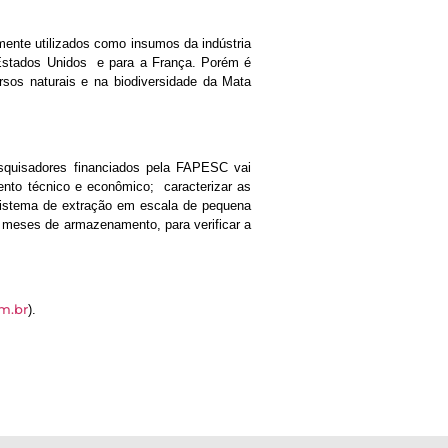
ente utilizados como insumos da indústria
s Estados Unidos e para a França. Porém é
rsos naturais e na biodiversidade da Mata
squisadores financiados pela FAPESC vai
mento técnico e econômico; caracterizar as
sistema de extração em escala de pequena
s meses de armazenamento, para verificar a
m.br
).