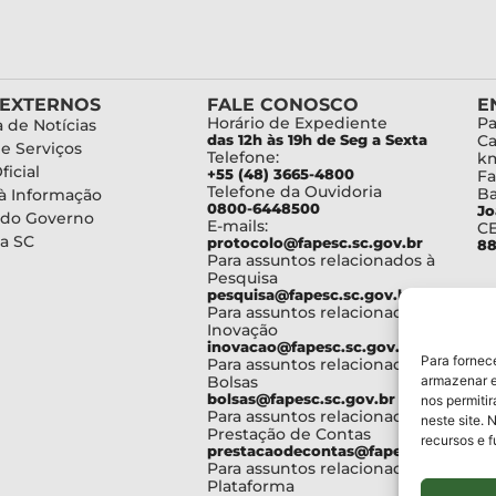
 EXTERNOS
FALE CONOSCO
E
Horário de Expediente
Pa
 de Notícias
das 12h às 19h de Seg a Sexta
Ca
de Serviços
Telefone:
km
ficial
+55 (48) 3665-4800
Fa
Telefone da Ouvidoria
Ba
à Informação
0800-6448500
Jo
 do Governo
E-mails:
C
a SC
protocolo@fapesc.sc.gov.br
88
Para assuntos relacionados à
Pesquisa
pesquisa@fapesc.sc.gov.br
Para assuntos relacionados à
Inovação
inovacao@fapesc.sc.gov.br
Para fornec
Para assuntos relacionados à
Bolsas
armazenar e
bolsas@fapesc.sc.gov.br
nos permiti
Para assuntos relacionados à
neste site. 
Prestação de Contas
recursos e 
prestacaodecontas@fapesc.sc.gov.br
Para assuntos relacionados à
Plataforma