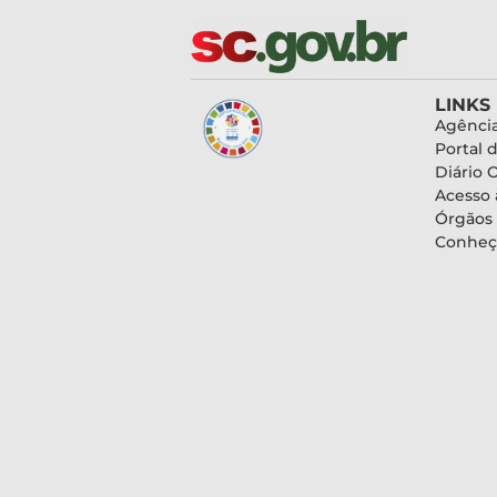
LINKS
Agência
Portal 
Diário O
Acesso 
Órgãos
Conheç