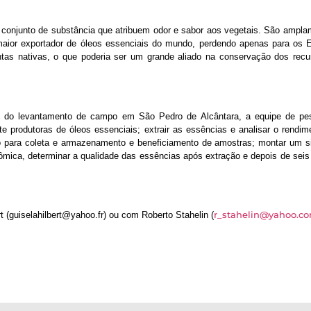
conjunto de substância que atribuem odor e sabor aos vegetais. São amplam
° maior exportador de óleos essenciais do mundo, perdendo apenas para o
lantas nativas, o que poderia ser um grande aliado na conservação dos recu
 e do levantamento de campo em São Pedro de Alcântara, a equipe de pe
te produtoras de óleos essenciais; extrair as essências e analisar o rendi
o para coleta e armazenamento e beneficiamento de amostras; montar um 
ômica, determinar a qualidade das essências após extração e depois de sei
r_stahelin@yahoo.co
 (guiselahilbert@yahoo.fr) ou com Roberto Stahelin (