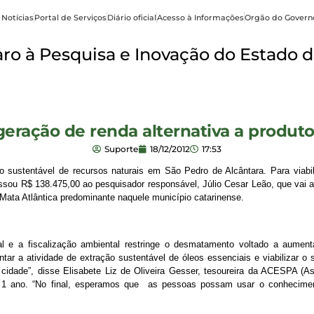
 Notícias
Portal de Serviços
Diário oficial
Acesso à Informações
Orgão do Govern
o à Pesquisa e Inovação do Estado d
eração de renda alternativa a produtor
Suporte
18/12/2012
17:53
ustentável de recursos naturais em São Pedro de Alcântara. Para viabi
sou R$ 138.475,00 ao pesquisador responsável, Júlio Cesar Leão, que vai av
 Mata Atlântica predominante naquele município catarinense.
 e a fiscalização ambiental restringe o desmatamento voltado a aument
tar a atividade de extração sustentável de óleos essenciais e viabilizar o 
cidade”, disse Elisabete Liz de Oliveira Gesser, tesoureira da ACESPA 
de 1 ano. “No final, esperamos que as pessoas possam usar o conhecimen