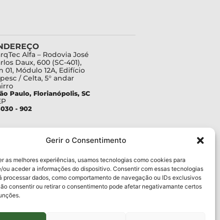
NDEREÇO
rqTec Alfa – Rodovia José
rlos Daux, 600 (SC-401),
 01, Módulo 12A, Edifício
pesc / Celta, 5° andar
irro
ão Paulo, Florianópolis, SC
EP
030 - 902
Gerir o Consentimento
er as melhores experiências, usamos tecnologias como cookies para
/ou aceder a informações do dispositivo. Consentir com essas tecnologias
rá processar dados, como comportamento de navegação ou IDs exclusivos
Não consentir ou retirar o consentimento pode afetar negativamante certos
funções.