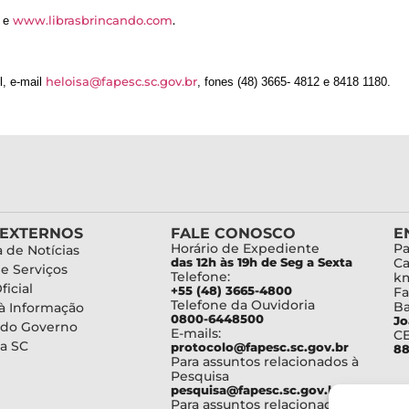
www.librasbrincando.com
.
e
heloisa@fapesc.sc.gov.br
l, e-mail
, fones (48) 3665- 4812 e 8418 1180.
 EXTERNOS
FALE CONOSCO
E
Horário de Expediente
Pa
 de Notícias
das 12h às 19h de Seg a Sexta
Ca
de Serviços
Telefone:
km
ficial
+55 (48) 3665-4800
Fa
Telefone da Ouvidoria
Ba
à Informação
0800-6448500
Jo
 do Governo
E-mails:
C
a SC
protocolo@fapesc.sc.gov.br
88
Para assuntos relacionados à
Pesquisa
pesquisa@fapesc.sc.gov.br
Para assuntos relacionados à