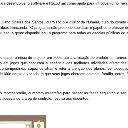
ara desenvolver o software e R$150 mil como ajuda para introduzi-lo no mer
liano Soares dos Santos, outro sócio e diretor da Numera, cujo doutorad
Libras Brincando. “O programa não pretende substituir o papel do professor d
r isso, a gente disponibilizou o programa para todas as escolas públicas do 
 desde o início do projeto, em 2006, até a validação do produto em termos
do em jogos que capturam a essência das melhores atividades oferecida
contemporânea, capaz de atrair e reter a atenção dos alunos; ser adequado
lário amplo e variado, já que seus jogos abordam animais, família, cores, f
s representarão, cumprem as tarefas para passar às fases seguintes e são
 acessando a área de controle, restrita aos docentes.