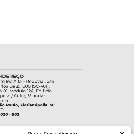
NDEREÇO
rqTec Alfa – Rodovia José
rlos Daux, 600 (SC-401),
 01, Módulo 12A, Edifício
pesc / Celta, 5° andar
irro
ão Paulo, Florianópolis, SC
EP
030 - 902
Gerir o Consentimento