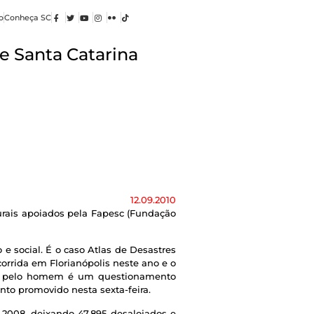
o
Conheça SC
e Santa Catarina
12.09.2010
urais apoiados pela Fapesc (Fundação
e social. É o caso Atlas de Desastres
corrida em Florianópolis neste ano e o
dos pelo homem é um questionamento
nto promovido nesta sexta-feira.
 2008, deixando 47.895 desalojados e