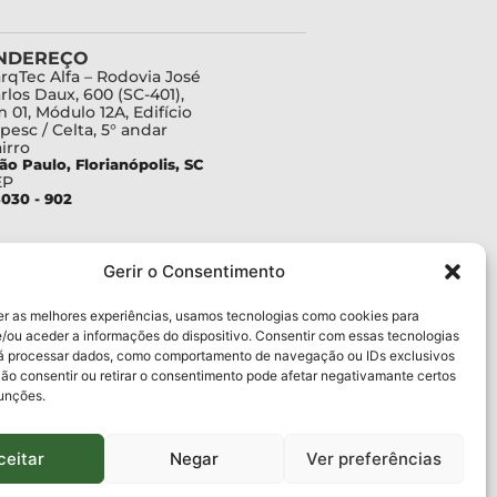
NDEREÇO
rqTec Alfa – Rodovia José
rlos Daux, 600 (SC-401),
 01, Módulo 12A, Edifício
pesc / Celta, 5° andar
irro
ão Paulo, Florianópolis, SC
EP
030 - 902
Gerir o Consentimento
er as melhores experiências, usamos tecnologias como cookies para
/ou aceder a informações do dispositivo. Consentir com essas tecnologias
rá processar dados, como comportamento de navegação ou IDs exclusivos
Não consentir ou retirar o consentimento pode afetar negativamante certos
funções.
ceitar
Negar
Ver preferências