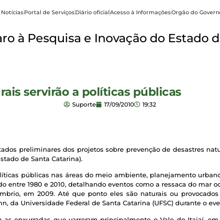
 Notícias
Portal de Serviços
Diário oficial
Acesso à Informações
Orgão do Govern
o à Pesquisa e Inovação do Estado d
ais servirão a políticas públicas
Suporte
17/09/2010
19:32
tados preliminares dos projetos sobre prevenção de desastres nat
stado de Santa Catarina).
líticas públicas nas áreas do meio ambiente, planejamento urbano 
íodo entre 1980 e 2010, detalhando eventos como a ressaca do mar o
Sombrio, em 2009. Até que ponto eles são naturais ou provoca
n, da Universidade Federal de Santa Catarina (UFSC) durante o eve
m as enxurradas que varreram principalmente o Vale do Itajaí, em