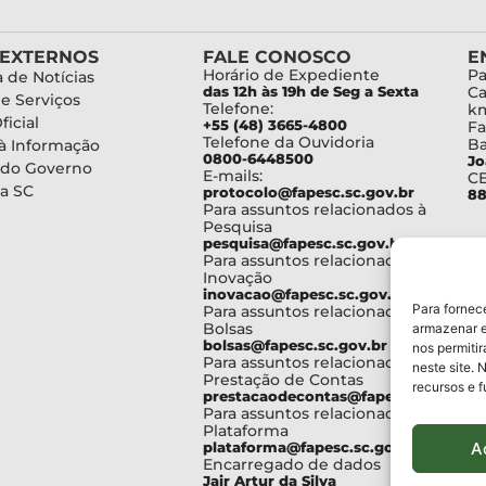
 EXTERNOS
FALE CONOSCO
E
Horário de Expediente
Pa
 de Notícias
das 12h às 19h de Seg a Sexta
Ca
de Serviços
Telefone:
km
ficial
+55 (48) 3665-4800
Fa
Telefone da Ouvidoria
Ba
à Informação
0800-6448500
Jo
 do Governo
E-mails:
C
a SC
protocolo@fapesc.sc.gov.br
88
Para assuntos relacionados à
Pesquisa
pesquisa@fapesc.sc.gov.br
Para assuntos relacionados à
Inovação
inovacao@fapesc.sc.gov.br
Para fornec
Para assuntos relacionados à
Bolsas
armazenar e
bolsas@fapesc.sc.gov.br
nos permiti
Para assuntos relacionados à
neste site. 
Prestação de Contas
recursos e 
prestacaodecontas@fapesc.sc.gov.br
Para assuntos relacionados à
Plataforma
A
plataforma@fapesc.sc.gov.br
Encarregado de dados
Jair Artur da Silva