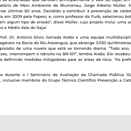
retário de Meio Ambiente de Blumenau, Jorge Alberto Müller, f
nos últimos 60 anos. Decidido a contribuir à prevenção de catá
 em 2009 pela Fapesc e, como professor da Furb, selecionou bols
m algum tipo de erosão”, disse Müller, cujo projeto inclui uma 
 e Médio Vale do Itajaí.
rof. Dr. Antonio Silvio Jornada Krebs e uma equipe multidiscipl
agáveis na Bacia do Rio Araranguá, que abrange 3.020 quilômetros
pisódio de uma novela que está se tornando drama. “Todo ano, 
es, interrompem o trânsito na BR-101”, lembra Krebs. Ele recebeu
definindo medidas mitigadoras para as áreas de risco. “As prefei
as durante o I Seminário de Avaliação da Chamada Pública 10/
 inclusive membros do Grupo Técnico Científico Prevenção a Catás