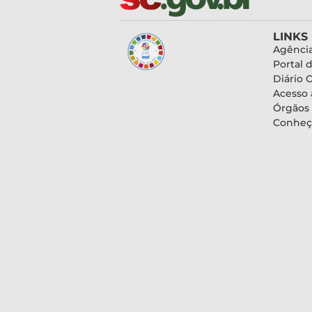
LINKS
Agência
Portal 
Diário O
Acesso 
Órgãos
Conheç