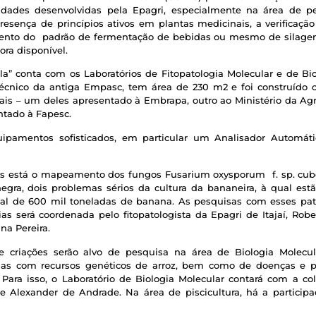
vidades desenvolvidas pela Epagri, especialmente na área de p
esença de princípios ativos em plantas medicinais, a verificaçã
mento do padrão de fermentação de bebidas ou mesmo de silage
ora disponível.
a” conta com os Laboratórios de Fitopatologia Molecular e de Bio
nico da antiga Empasc, tem área de 230 m2 e foi construído c
s – um deles apresentado à Embrapa, outro ao Ministério da Agri
ntado à Fapesc.
ipamentos sofisticados, em particular um Analisador Automátic
das está o mapeamento dos fungos Fusarium oxysporum f. sp. cu
negra, dois problemas sérios da cultura da bananeira, à qual est
ual de 600 mil toneladas de banana. As pesquisas com esses pa
s será coordenada pelo fitopatologista da Epagri de Itajaí, Robe
a Pereira.
 e criações serão alvo de pesquisa na área de Biologia Molecula
sas com recursos genéticos de arroz, bem como de doenças e pr
. Para isso, o Laboratório de Biologia Molecular contará com a 
e Alexander de Andrade. Na área de piscicultura, há a particip