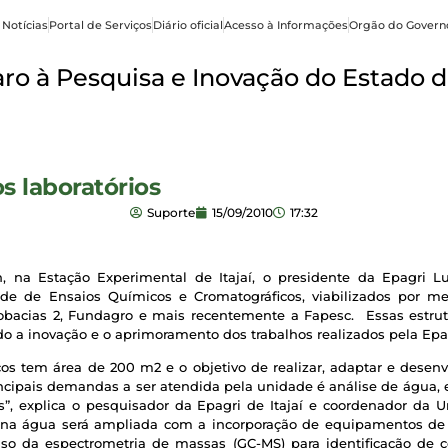
 Notícias
Portal de Serviços
Diário oficial
Acesso à Informações
Orgão do Govern
o à Pesquisa e Inovação do Estado d
s laboratórios
Suporte
15/09/2010
17:32
h, na Estação Experimental de Itajaí, o presidente da Epagri
de de Ensaios Químicos e Cromatográficos, viabilizados por me
crobacias 2, Fundagro e mais recentemente a Fapesc. Essas estrut
do a inovação e o aprimoramento dos trabalhos realizados pela Epa
 tem área de 200 m2 e o objetivo de realizar, adaptar e desenvol
ncipais demandas a ser atendida pela unidade é análise de água, 
”, explica o pesquisador da Epagri de Itajaí e coordenador da 
s na água será ampliada com a incorporação de equipamentos de
uso da espectrometria de massas (GC-MS) para identificação de 