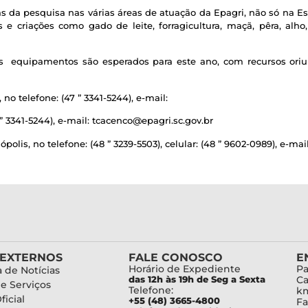
s da pesquisa nas várias áreas de atuação da Epagri, não só na E
 criações como gado de leite, forragicultura, maçã, pêra, alho, re
ros equipamentos são esperados para este ano, com recursos or
no telefone: (47 ” 3341-5244), e-mail:
” 3341-5244), e-mail: tcacenco@epagri.sc.gov.br
lis, no telefone: (48 ” 3239-5503), celular: (48 ” 9602-0989), e-ma
 EXTERNOS
FALE CONOSCO
E
Horário de Expediente
Pa
 de Notícias
das 12h às 19h de Seg a Sexta
Ca
de Serviços
Telefone:
km
ficial
+55 (48) 3665-4800
Fa