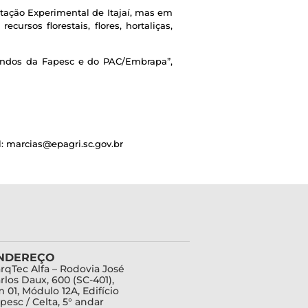
stação Experimental de Itajaí, mas em
cursos florestais, flores, hortaliças,
iundos da Fapesc e do PAC/Embrapa”,
il: marcias@epagri.sc.gov.br
NDEREÇO
rqTec Alfa – Rodovia José
rlos Daux, 600 (SC-401),
 01, Módulo 12A, Edifício
pesc / Celta, 5° andar