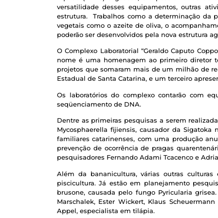
versatilidade desses equipamentos, outras ati
estrutura. Trabalhos como a determinação da pr
vegetais como o azeite de oliva, o acompanha
poderão ser desenvolvidos pela nova estrutura ag
O Complexo Laboratorial “Geraldo Caputo Coppol
nome é uma homenagem ao primeiro diretor téc
projetos que somaram mais de um milhão de reai
Estadual de Santa Catarina, e um terceiro aprese
Os laboratórios do complexo contarão com equ
seqüenciamento de DNA.
Dentre as primeiras pesquisas a serem realiza
Mycosphaerella fijiensis, causador da Sigatoka 
familiares catarinenses, com uma produção an
prevenção de ocorrência de pragas quarentenária
pesquisadores Fernando Adami Tcacenco e Adrian
Além da bananicultura, várias outras culturas
piscicultura. Já estão em planejamento pesqui
brusone, causada pelo fungo Pyricularia grisea
Marschalek, Ester Wickert, Klaus Scheuermann 
Appel, especialista em tilápia.