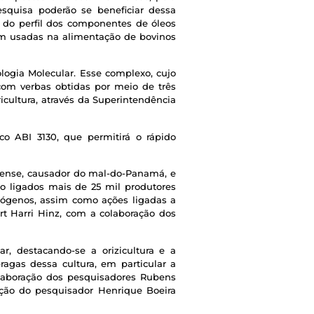
esquisa poderão se beneficiar dessa
o do perfil dos componentes de óleos
m usadas na alimentação de bovinos
logia Molecular. Esse complexo, cujo
om verbas obtidas por meio de três
cultura, através da Superintendência
o ABI 3130, que permitirá o rápido
bense, causador do mal-do-Panamá, e
ão ligados mais de 25 mil produtores
tógenos, assim como ações ligadas a
rt Harri Hinz, com a colaboração dos
r, destacando-se a orizicultura e a
agas dessa cultura, em particular a
colaboração dos pesquisadores Rubens
ação do pesquisador Henrique Boeira