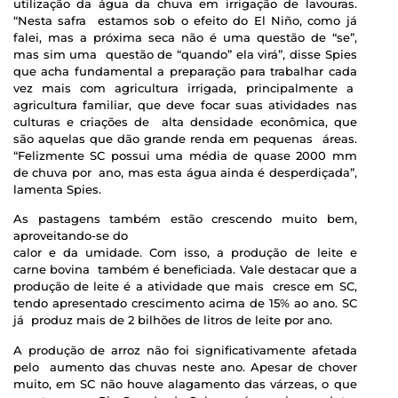
utilização da água da chuva em irrigação de lavouras.
“Nesta safra estamos sob o efeito do El Niño, como já
falei, mas a próxima seca não é uma questão de “se”,
mas sim uma questão de “quando” ela virá”, disse Spies
que acha fundamental a preparação para trabalhar cada
vez mais com agricultura irrigada, principalmente a
agricultura familiar, que deve focar suas atividades nas
culturas e criações de alta densidade econômica, que
são aquelas que dão grande renda em pequenas áreas.
“Felizmente SC possui uma média de quase 2000 mm
de chuva por ano, mas esta água ainda é desperdiçada”,
lamenta Spies.
As pastagens também estão crescendo muito bem,
aproveitando-se do
calor e da umidade. Com isso, a produção de leite e
carne bovina também é beneficiada. Vale destacar que a
produção de leite é a atividade que mais cresce em SC,
tendo apresentado crescimento acima de 15% ao ano. SC
já produz mais de 2 bilhões de litros de leite por ano.
A produção de arroz não foi significativamente afetada
pelo aumento das chuvas neste ano. Apesar de chover
muito, em SC não houve alagamento das várzeas, o que