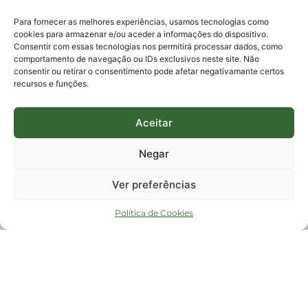
E-mails:
protocolo@fapesc.sc.gov.br
Para assuntos relacionados à Pesquisa
Para fornecer as melhores experiências, usamos tecnologias como
pesquisa@fapesc.sc.gov.br
cookies para armazenar e/ou aceder a informações do dispositivo.
Para assuntos relacionados à Inovação
Consentir com essas tecnologias nos permitirá processar dados, como
inovacao@fapesc.sc.gov.br
comportamento de navegação ou IDs exclusivos neste site. Não
Para assuntos relacionados à Bolsas
consentir ou retirar o consentimento pode afetar negativamante certos
bolsas@fapesc.sc.gov.br
recursos e funções.
Para assuntos relacionados à Prestação de Contas
prestacaodecontas@fapesc.sc.gov.br
Para assuntos relacionados à Plataforma
plataforma@fapesc.sc.gov.br
Aceitar
Encarregado de dados
Jair Artur da Silva dpo@fapesc.sc.gov.br 3665-4831
Negar
ENDEREÇO
ParqTec Alfa – Rodovia José Carlos Daux, 600 (SC-401),
Ver preferências
km 01, Módulo 12A, Edifício Fapesc / Celta, 5° andar
Bairro
João Paulo, Florianópolis, SC
Política de Cookies
CEP
88030 - 902
Política de privacidade
Copyright © 2023 Todos os Direitos Reservados SC - Governo de Santa
Catarina |
Desenvolvedor - FAPESC