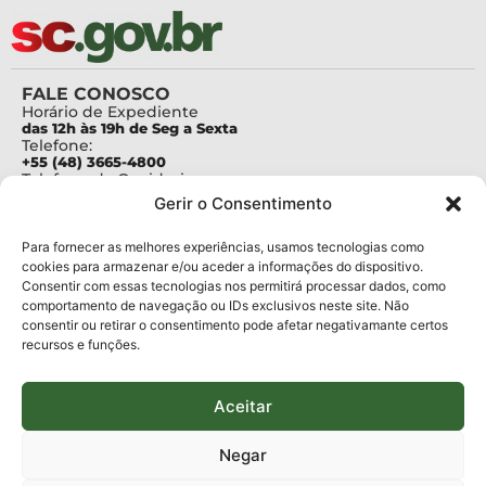
FALE CONOSCO
Horário de Expediente
das 12h às 19h de Seg a Sexta
Telefone:
+55 (48) 3665-4800
Telefone da Ouvidoria
0800-6448500
Gerir o Consentimento
E-mails:
protocolo@fapesc.sc.gov.br
Para assuntos relacionados à Pesquisa
Para fornecer as melhores experiências, usamos tecnologias como
pesquisa@fapesc.sc.gov.br
cookies para armazenar e/ou aceder a informações do dispositivo.
Para assuntos relacionados à Inovação
Consentir com essas tecnologias nos permitirá processar dados, como
inovacao@fapesc.sc.gov.br
comportamento de navegação ou IDs exclusivos neste site. Não
Para assuntos relacionados à Bolsas
consentir ou retirar o consentimento pode afetar negativamante certos
bolsas@fapesc.sc.gov.br
recursos e funções.
Para assuntos relacionados à Prestação de Contas
prestacaodecontas@fapesc.sc.gov.br
Para assuntos relacionados à Plataforma
plataforma@fapesc.sc.gov.br
Aceitar
Encarregado de dados
Jair Artur da Silva dpo@fapesc.sc.gov.br 3665-4831
Negar
ENDEREÇO