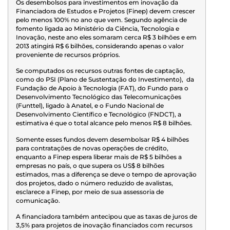
Os desembolsos para investimentos em inovação da
Financiadora de Estudos e Projetos (Finep) devem crescer
pelo menos 100% no ano que vem. Segundo agência de
fomento ligada ao Ministério da Ciência, Tecnologia e
Inovação, neste ano eles somaram cerca R$ 3 bilhões e em
2013 atingirá R$ 6 bilhões, considerando apenas o valor
proveniente de recursos próprios.
Se computados os recursos outras fontes de captação,
como do PSI (Plano de Sustentação do Investimento), da
Fundação de Apoio à Tecnologia (FAT), do Fundo para o
Desenvolvimento Tecnológico das Telecomunicações
(Funttel), ligado à Anatel, e o Fundo Nacional de
Desenvolvimento Científico e Tecnológico (FNDCT), a
estimativa é que o total alcance pelo menos R$ 8 bilhões.
Somente esses fundos devem desembolsar R$ 4 bilhões
para contratações de novas operações de crédito,
enquanto a Finep espera liberar mais de R$ 5 bilhões a
empresas no país, o que supera os US$ 8 bilhões
estimados, mas a diferença se deve o tempo de aprovação
dos projetos, dado o número reduzido de avalistas,
esclarece a Finep, por meio de sua assessoria de
comunicação.
A financiadora também antecipou que as taxas de juros de
3,5% para projetos de inovação financiados com recursos