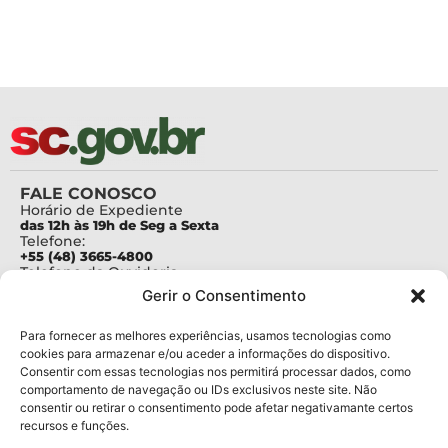
FALE CONOSCO
Horário de Expediente
das 12h às 19h de Seg a Sexta
Telefone:
+55 (48) 3665-4800
Telefone da Ouvidoria
0800-6448500
Gerir o Consentimento
E-mails:
protocolo@fapesc.sc.gov.br
Para assuntos relacionados à Pesquisa
Para fornecer as melhores experiências, usamos tecnologias como
pesquisa@fapesc.sc.gov.br
cookies para armazenar e/ou aceder a informações do dispositivo.
Para assuntos relacionados à Inovação
Consentir com essas tecnologias nos permitirá processar dados, como
inovacao@fapesc.sc.gov.br
comportamento de navegação ou IDs exclusivos neste site. Não
Para assuntos relacionados à Bolsas
consentir ou retirar o consentimento pode afetar negativamante certos
bolsas@fapesc.sc.gov.br
recursos e funções.
Para assuntos relacionados à Prestação de Contas
prestacaodecontas@fapesc.sc.gov.br