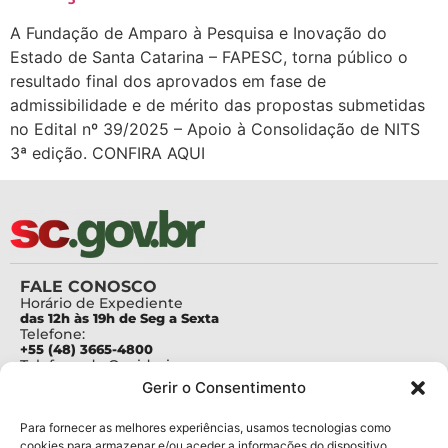
A Fundação de Amparo à Pesquisa e Inovação do
Estado de Santa Catarina – FAPESC, torna público o
resultado final dos aprovados em fase de
admissibilidade e de mérito das propostas submetidas
no Edital nº 39/2025 – Apoio à Consolidação de NITS
3ª edição. CONFIRA AQUI
FALE CONOSCO
Horário de Expediente
das 12h às 19h de Seg a Sexta
Telefone:
+55 (48) 3665-4800
Telefone da Ouvidoria
0800-6448500
Gerir o Consentimento
E-mails:
protocolo@fapesc.sc.gov.br
Para assuntos relacionados à Pesquisa
Para fornecer as melhores experiências, usamos tecnologias como
pesquisa@fapesc.sc.gov.br
cookies para armazenar e/ou aceder a informações do dispositivo.