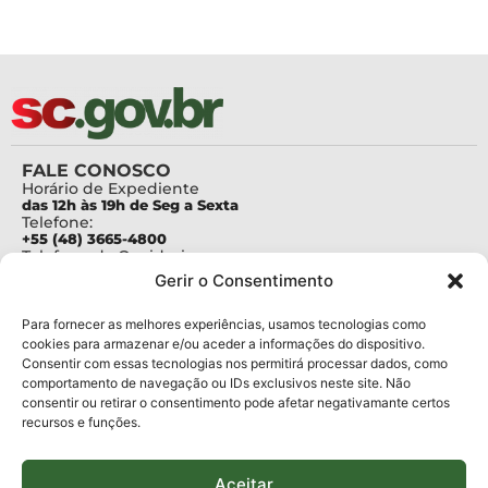
FALE CONOSCO
Horário de Expediente
das 12h às 19h de Seg a Sexta
Telefone:
+55 (48) 3665-4800
Telefone da Ouvidoria
0800-6448500
Gerir o Consentimento
E-mails:
protocolo@fapesc.sc.gov.br
Para assuntos relacionados à Pesquisa
Para fornecer as melhores experiências, usamos tecnologias como
pesquisa@fapesc.sc.gov.br
cookies para armazenar e/ou aceder a informações do dispositivo.
Para assuntos relacionados à Inovação
Consentir com essas tecnologias nos permitirá processar dados, como
inovacao@fapesc.sc.gov.br
comportamento de navegação ou IDs exclusivos neste site. Não
Para assuntos relacionados à Bolsas
consentir ou retirar o consentimento pode afetar negativamante certos
bolsas@fapesc.sc.gov.br
recursos e funções.
Para assuntos relacionados à Prestação de Contas
prestacaodecontas@fapesc.sc.gov.br
Para assuntos relacionados à Plataforma
plataforma@fapesc.sc.gov.br
Aceitar