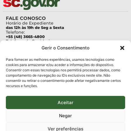
FALE CONOSCO
Horário de Expediente
das 12h às 19h de Seg a Sexta
Telefone:
+55 (48) 3665-4800
Telefone da Ouvidoria
0800-6448500
Gerir o Consentimento
E-mails:
protocolo@fapesc.sc.gov.br
Para assuntos relacionados à Pesquisa
Para fornecer as melhores experiências, usamos tecnologias como
pesquisa@fapesc.sc.gov.br
cookies para armazenar e/ou aceder a informações do dispositivo.
Para assuntos relacionados à Inovação
Consentir com essas tecnologias nos permitirá processar dados, como
inovacao@fapesc.sc.gov.br
comportamento de navegação ou IDs exclusivos neste site. Não
Para assuntos relacionados à Bolsas
consentir ou retirar o consentimento pode afetar negativamante certos
bolsas@fapesc.sc.gov.br
recursos e funções.
Para assuntos relacionados à Prestação de Contas
prestacaodecontas@fapesc.sc.gov.br
Para assuntos relacionados à Plataforma
plataforma@fapesc.sc.gov.br
Aceitar
Encarregado de dados
Jair Artur da Silva dpo@fapesc.sc.gov.br 3665-4831
Negar
ENDEREÇO
ParqTec Alfa – Rodovia José Carlos Daux, 600 (SC-401),
Ver preferências
km 01, Módulo 12A, Edifício Fapesc / Celta, 5° andar