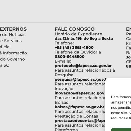
 EXTERNOS
FALE CONOSCO
E
Horário de Expediente
Pa
 de Notícias
das 12h às 19h de Seg a Sexta
Ca
de Serviços
Telefone:
km
ficial
+55 (48) 3665-4800
Fa
Telefone da Ouvidoria
Ba
à Informação
0800-6448500
Jo
 do Governo
E-mails:
C
a SC
protocolo@fapesc.sc.gov.br
88
Para assuntos relacionados à
Pesquisa
pesquisa@fapesc.sc.gov.br
Para assuntos relacionados à
Inovação
inovacao@fapesc.sc.gov.br
Para fornec
Para assuntos relacionados à
Bolsas
armazenar e
bolsas@fapesc.sc.gov.br
nos permiti
Para assuntos relacionados à
neste site. 
Prestação de Contas
recursos e 
prestacaodecontas@fapesc.sc.gov.br
Para assuntos relacionados à
Plataforma