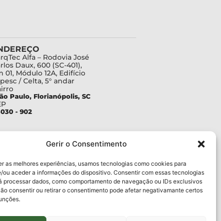
NDEREÇO
rqTec Alfa – Rodovia José
rlos Daux, 600 (SC-401),
 01, Módulo 12A, Edifício
pesc / Celta, 5° andar
irro
ão Paulo, Florianópolis, SC
EP
030 - 902
Gerir o Consentimento
er as melhores experiências, usamos tecnologias como cookies para
/ou aceder a informações do dispositivo. Consentir com essas tecnologias
rá processar dados, como comportamento de navegação ou IDs exclusivos
Não consentir ou retirar o consentimento pode afetar negativamante certos
funções.