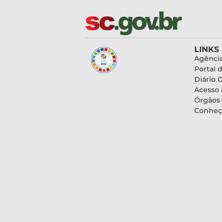
LINKS
Agência
Portal 
Diário O
Acesso 
Órgãos
Conheç