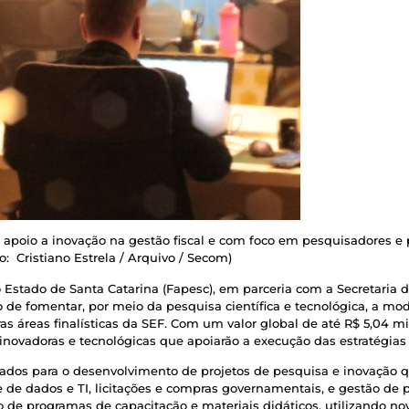
 apoio a inovação na gestão fiscal e com foco em pesquisadores e pr
o: Cristiano Estrela / Arquivo / Secom)
stado de Santa Catarina (Fapesc), em parceria com a Secretaria d
o de fomentar, por meio da pesquisa científica e tecnológica, a mod
tras áreas finalísticas da SEF. Com um valor global de até R$ 5,04 m
novadoras e tecnológicas que apoiarão a execução das estratégias i
ificados para o desenvolvimento de projetos de pesquisa e inovaçã
 de dados e TI, licitações e compras governamentais, e gestão de p
 de programas de capacitação e materiais didáticos, utilizando no