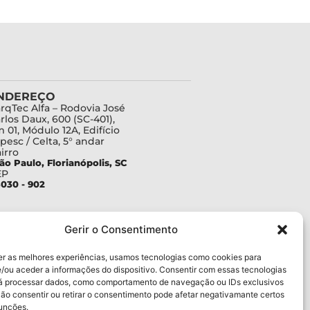
NDEREÇO
rqTec Alfa – Rodovia José
rlos Daux, 600 (SC-401),
 01, Módulo 12A, Edifício
pesc / Celta, 5° andar
irro
ão Paulo, Florianópolis, SC
EP
030 - 902
Gerir o Consentimento
er as melhores experiências, usamos tecnologias como cookies para
/ou aceder a informações do dispositivo. Consentir com essas tecnologias
rá processar dados, como comportamento de navegação ou IDs exclusivos
Não consentir ou retirar o consentimento pode afetar negativamante certos
funções.