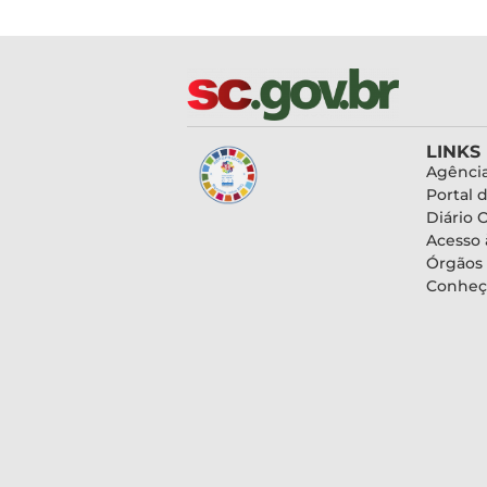
LINKS
Agência
Portal 
Diário O
Acesso 
Órgãos
Conheç