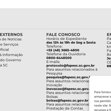
 EXTERNOS
FALE CONOSCO
E
Horário de Expediente
Pa
 de Notícias
das 12h às 19h de Seg a Sexta
Ca
de Serviços
Telefone:
km
ficial
+55 (48) 3665-4800
Fa
Telefone da Ouvidoria
Ba
à Informação
0800-6448500
Jo
 do Governo
E-mails:
C
a SC
protocolo@fapesc.sc.gov.br
88
Para assuntos relacionados à
Pesquisa
pesquisa@fapesc.sc.gov.br
Para assuntos relacionados à
Inovação
inovacao@fapesc.sc.gov.br
Para fornec
Para assuntos relacionados à
Bolsas
armazenar e
bolsas@fapesc.sc.gov.br
nos permiti
Para assuntos relacionados à
neste site. 
Prestação de Contas
recursos e 