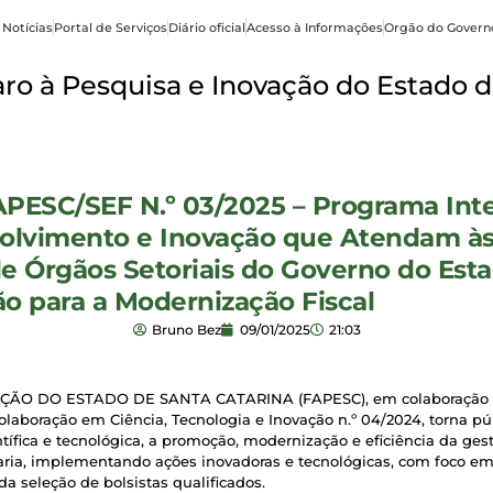
 Notícias
Portal de Serviços
Diário oficial
Acesso à Informações
Orgão do Govern
o à Pesquisa e Inovação do Estado d
PESC/SEF N.º 03/2025 – Programa Inte
nvolvimento e Inovação que Atendam 
e Órgãos Setoriais do Governo do Esta
o para a Modernização Fiscal
Bruno Bez
09/01/2025
21:03
ÃO DO ESTADO DE SANTA CATARINA (FAPESC), em colaboração
aboração em Ciência, Tecnologia e Inovação n.º 04/2024, torna pú
fica e tecnológica, a promoção, modernização e eficiência da gestão 
etaria, implementando ações inovadoras e tecnológicas, com foco e
 da seleção de bolsistas qualificados.