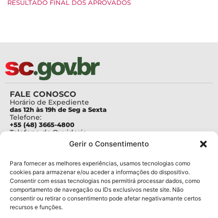
RESULTADO FINAL DOS APROVADOS
FALE CONOSCO
Horário de Expediente
das 12h às 19h de Seg a Sexta
Telefone:
+55 (48) 3665-4800
Telefone da Ouvidoria
0800-6448500
Gerir o Consentimento
E-mails:
protocolo@fapesc.sc.gov.br
Para assuntos relacionados à Pesquisa
Para fornecer as melhores experiências, usamos tecnologias como
pesquisa@fapesc.sc.gov.br
cookies para armazenar e/ou aceder a informações do dispositivo.
Para assuntos relacionados à Inovação
Consentir com essas tecnologias nos permitirá processar dados, como
inovacao@fapesc.sc.gov.br
comportamento de navegação ou IDs exclusivos neste site. Não
Para assuntos relacionados à Bolsas
consentir ou retirar o consentimento pode afetar negativamante certos
bolsas@fapesc.sc.gov.br
recursos e funções.
Para assuntos relacionados à Prestação de Contas
prestacaodecontas@fapesc.sc.gov.br