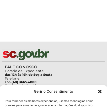
FALE CONOSCO
Horário de Expediente
das 12h às 19h de Seg a Sexta
Telefone:
+55 (48) 3665-4800
Telefone da Ouvidoria
0800-6448500
Gerir o Consentimento
E-mails:
protocolo@fapesc.sc.gov.br
Para assuntos relacionados à Pesquisa
Para fornecer as melhores experiências, usamos tecnologias como
pesquisa@fapesc.sc.gov.br
cookies para armazenar e/ou aceder a informações do dispositivo.