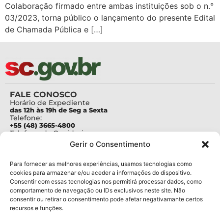
Colaboração firmado entre ambas instituições sob o n.°
03/2023, torna público o lançamento do presente Edital
de Chamada Pública e […]
FALE CONOSCO
Horário de Expediente
das 12h às 19h de Seg a Sexta
Telefone:
+55 (48) 3665-4800
Telefone da Ouvidoria
0800-6448500
Gerir o Consentimento
E-mails:
protocolo@fapesc.sc.gov.br
Para assuntos relacionados à Pesquisa
Para fornecer as melhores experiências, usamos tecnologias como
pesquisa@fapesc.sc.gov.br
cookies para armazenar e/ou aceder a informações do dispositivo.
Para assuntos relacionados à Inovação
Consentir com essas tecnologias nos permitirá processar dados, como
inovacao@fapesc.sc.gov.br
comportamento de navegação ou IDs exclusivos neste site. Não
Para assuntos relacionados à Bolsas
consentir ou retirar o consentimento pode afetar negativamante certos
bolsas@fapesc.sc.gov.br
recursos e funções.
Para assuntos relacionados à Prestação de Contas
prestacaodecontas@fapesc.sc.gov.br