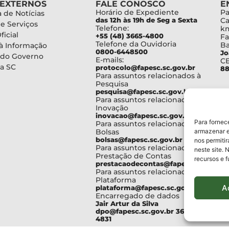
 EXTERNOS
FALE CONOSCO
E
Horário de Expediente
Pa
 de Notícias
das 12h às 19h de Seg a Sexta
Ca
de Serviços
Telefone:
km
ficial
+55 (48) 3665-4800
Fa
Telefone da Ouvidoria
Ba
à Informação
0800-6448500
Jo
 do Governo
E-mails:
C
a SC
protocolo@fapesc.sc.gov.br
88
Para assuntos relacionados à
Pesquisa
pesquisa@fapesc.sc.gov.br
Para assuntos relacionados à
Inovação
inovacao@fapesc.sc.gov.br
Para fornec
Para assuntos relacionados à
Bolsas
armazenar e
bolsas@fapesc.sc.gov.br
nos permiti
Para assuntos relacionados à
neste site. 
Prestação de Contas
recursos e 
prestacaodecontas@fapesc.sc.gov.br
Para assuntos relacionados à
Plataforma
A
plataforma@fapesc.sc.gov.br
Encarregado de dados
Jair Artur da Silva
dpo@fapesc.sc.gov.br 3665-
4831