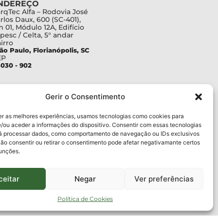
NDEREÇO
rqTec Alfa – Rodovia José
rlos Daux, 600 (SC-401),
 01, Módulo 12A, Edifício
pesc / Celta, 5° andar
irro
ão Paulo, Florianópolis, SC
EP
030 - 902
Gerir o Consentimento
er as melhores experiências, usamos tecnologias como cookies para
/ou aceder a informações do dispositivo. Consentir com essas tecnologias
rá processar dados, como comportamento de navegação ou IDs exclusivos
Não consentir ou retirar o consentimento pode afetar negativamante certos
funções.
ceitar
Negar
Ver preferências
Política de Cookies