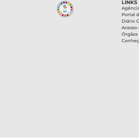
LINKS
Agência
Portal 
Diário O
Acesso 
Órgãos
Conheç