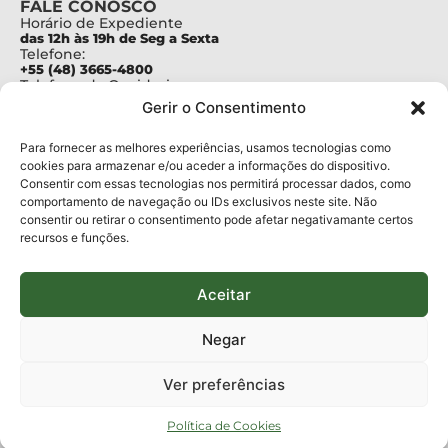
FALE CONOSCO
Horário de Expediente
das 12h às 19h de Seg a Sexta
Telefone:
+55 (48) 3665-4800
Telefone da Ouvidoria
0800-6448500
Gerir o Consentimento
E-mails:
protocolo@fapesc.sc.gov.br
Para assuntos relacionados à Pesquisa
Para fornecer as melhores experiências, usamos tecnologias como
pesquisa@fapesc.sc.gov.br
cookies para armazenar e/ou aceder a informações do dispositivo.
Para assuntos relacionados à Inovação
Consentir com essas tecnologias nos permitirá processar dados, como
inovacao@fapesc.sc.gov.br
comportamento de navegação ou IDs exclusivos neste site. Não
Para assuntos relacionados à Bolsas
consentir ou retirar o consentimento pode afetar negativamante certos
bolsas@fapesc.sc.gov.br
recursos e funções.
Para assuntos relacionados à Prestação de Contas
prestacaodecontas@fapesc.sc.gov.br
Para assuntos relacionados à Plataforma
plataforma@fapesc.sc.gov.br
Aceitar
Encarregado de dados
Jair Artur da Silva dpo@fapesc.sc.gov.br 3665-4831
Negar
ENDEREÇO
ParqTec Alfa – Rodovia José Carlos Daux, 600 (SC-401),
Ver preferências
km 01, Módulo 12A, Edifício Fapesc / Celta, 5° andar
Bairro
João Paulo, Florianópolis, SC
Política de Cookies
CEP
88030 - 902