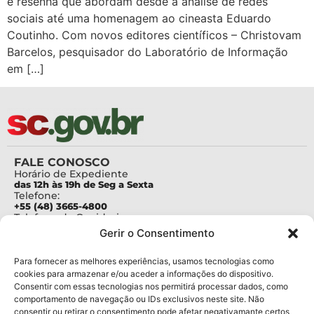
e resenha que abordam desde a análise de redes
sociais até uma homenagem ao cineasta Eduardo
Coutinho. Com novos editores científicos – Christovam
Barcelos, pesquisador do Laboratório de Informação
em […]
FALE CONOSCO
Horário de Expediente
das 12h às 19h de Seg a Sexta
Telefone:
+55 (48) 3665-4800
Telefone da Ouvidoria
0800-6448500
Gerir o Consentimento
E-mails:
protocolo@fapesc.sc.gov.br
Para assuntos relacionados à Pesquisa
Para fornecer as melhores experiências, usamos tecnologias como
pesquisa@fapesc.sc.gov.br
cookies para armazenar e/ou aceder a informações do dispositivo.
Para assuntos relacionados à Inovação
Consentir com essas tecnologias nos permitirá processar dados, como
inovacao@fapesc.sc.gov.br
comportamento de navegação ou IDs exclusivos neste site. Não
Para assuntos relacionados à Bolsas
consentir ou retirar o consentimento pode afetar negativamante certos