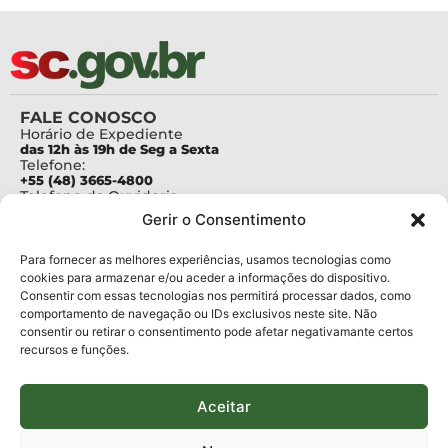
FALE CONOSCO
Horário de Expediente
das 12h às 19h de Seg a Sexta
Telefone:
+55 (48) 3665-4800
Telefone da Ouvidoria
0800-6448500
Gerir o Consentimento
E-mails:
protocolo@fapesc.sc.gov.br
Para assuntos relacionados à Pesquisa
Para fornecer as melhores experiências, usamos tecnologias como
pesquisa@fapesc.sc.gov.br
cookies para armazenar e/ou aceder a informações do dispositivo.
Para assuntos relacionados à Inovação
Consentir com essas tecnologias nos permitirá processar dados, como
inovacao@fapesc.sc.gov.br
comportamento de navegação ou IDs exclusivos neste site. Não
Para assuntos relacionados à Bolsas
consentir ou retirar o consentimento pode afetar negativamante certos
bolsas@fapesc.sc.gov.br
recursos e funções.
Para assuntos relacionados à Prestação de Contas
prestacaodecontas@fapesc.sc.gov.br
Para assuntos relacionados à Plataforma
plataforma@fapesc.sc.gov.br
Aceitar
Encarregado de dados
Jair Artur da Silva dpo@fapesc.sc.gov.br 3665-4831