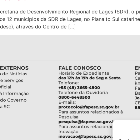
Secretaria de Desenvolvimento Regional de Lages (SDR), o 
s 12 municípios da SDR de Lages, no Planalto Sul catarine
desc), através do Centro de […]
 EXTERNOS
FALE CONOSCO
E
Horário de Expediente
Pa
 de Notícias
das 12h às 19h de Seg a Sexta
Ca
de Serviços
Telefone:
km
ficial
+55 (48) 3665-4800
Fa
Telefone da Ouvidoria
Ba
à Informação
0800-6448500
Jo
 do Governo
E-mails:
C
a SC
protocolo@fapesc.sc.gov.br
88
Para assuntos relacionados à
Pesquisa
pesquisa@fapesc.sc.gov.br
Para assuntos relacionados à
Inovação
inovacao@fapesc.sc.gov.br