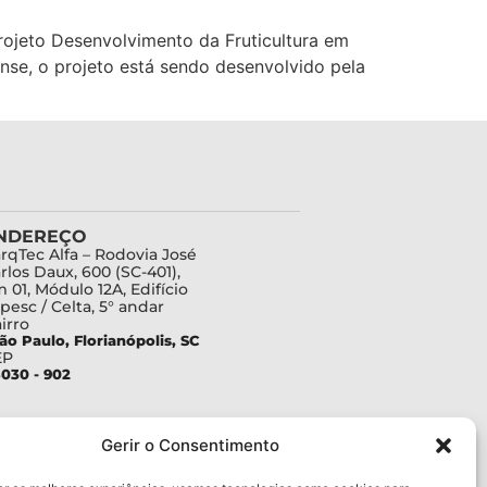
projeto Desenvolvimento da Fruticultura em
nse, o projeto está sendo desenvolvido pela
NDEREÇO
rqTec Alfa – Rodovia José
rlos Daux, 600 (SC-401),
 01, Módulo 12A, Edifício
pesc / Celta, 5° andar
irro
ão Paulo, Florianópolis, SC
EP
030 - 902
Gerir o Consentimento