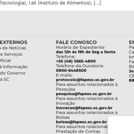
ecnologia), I.ali (Instituto de Alimentos), […]
 EXTERNOS
FALE CONOSCO
E
Horário de Expediente
Pa
 de Notícias
das 12h às 19h de Seg a Sexta
Ca
de Serviços
Telefone:
km
ficial
+55 (48) 3665-4800
Fa
Telefone da Ouvidoria
Ba
à Informação
0800-6448500
Jo
 do Governo
E-mails:
C
a SC
protocolo@fapesc.sc.gov.br
88
Para assuntos relacionados à
Pesquisa
pesquisa@fapesc.sc.gov.br
Para assuntos relacionados à
Inovação
inovacao@fapesc.sc.gov.br
Para assuntos relacionados à
Bolsas
bolsas@fapesc.sc.gov.br
Para assuntos relacionados à
Prestação de Contas