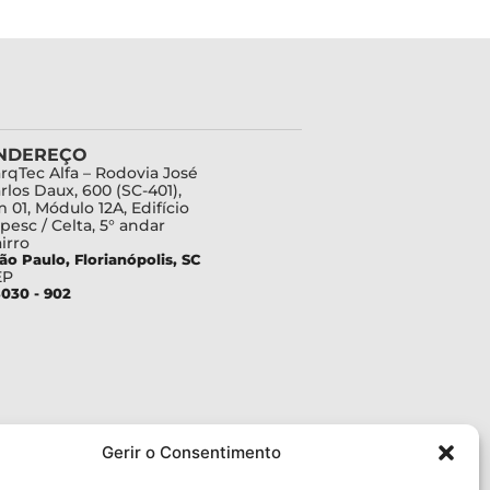
NDEREÇO
rqTec Alfa – Rodovia José
rlos Daux, 600 (SC-401),
 01, Módulo 12A, Edifício
pesc / Celta, 5° andar
irro
ão Paulo, Florianópolis, SC
EP
030 - 902
Gerir o Consentimento