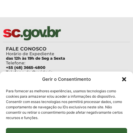
FALE CONOSCO
Horário de Expediente
das 12h às 19h de Seg a Sexta
Telefone:
+55 (48) 3665-4800
Telefone da Ouvidoria
0800-6448500
Gerir o Consentimento
E-mails:
protocolo@fapesc.sc.gov.br
Para assuntos relacionados à Pesquisa
Para fornecer as melhores experiências, usamos tecnologias como
pesquisa@fapesc.sc.gov.br
cookies para armazenar e/ou aceder a informações do dispositivo.
Para assuntos relacionados à Inovação
Consentir com essas tecnologias nos permitirá processar dados, como
inovacao@fapesc.sc.gov.br
comportamento de navegação ou IDs exclusivos neste site. Não
Para assuntos relacionados à Bolsas
consentir ou retirar o consentimento pode afetar negativamante certos
bolsas@fapesc.sc.gov.br
recursos e funções.
Para assuntos relacionados à Prestação de Contas
prestacaodecontas@fapesc.sc.gov.br
Para assuntos relacionados à Plataforma
plataforma@fapesc.sc.gov.br