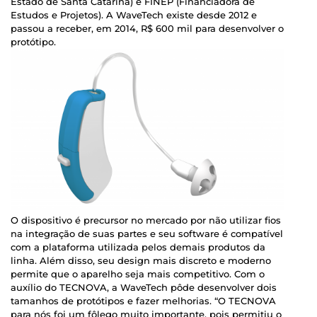
Estado de Santa Catarina) e FINEP (Financiadora de
Estudos e Projetos). A WaveTech existe desde 2012 e
passou a receber, em 2014, R$ 600 mil para desenvolver o
protótipo.
O dispositivo é precursor no mercado por não utilizar fios
na integração de suas partes e seu software é compatível
com a plataforma utilizada pelos demais produtos da
linha. Além disso, seu design mais discreto e moderno
permite que o aparelho seja mais competitivo. Com o
auxílio do TECNOVA, a WaveTech pôde desenvolver dois
tamanhos de protótipos e fazer melhorias. “O TECNOVA
para nós foi um fôlego muito importante, pois permitiu o