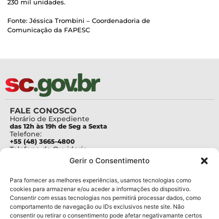
230 mil unidades.
Fonte: Jéssica Trombini – Coordenadoria de
Comunicação da FAPESC
FALE CONOSCO
Horário de Expediente
das 12h às 19h de Seg a Sexta
Telefone:
+55 (48) 3665-4800
Telefone da Ouvidoria
0800-6448500
Gerir o Consentimento
E-mails:
protocolo@fapesc.sc.gov.br
Para assuntos relacionados à Pesquisa
Para fornecer as melhores experiências, usamos tecnologias como
pesquisa@fapesc.sc.gov.br
cookies para armazenar e/ou aceder a informações do dispositivo.
Para assuntos relacionados à Inovação
Consentir com essas tecnologias nos permitirá processar dados, como
inovacao@fapesc.sc.gov.br
comportamento de navegação ou IDs exclusivos neste site. Não
Para assuntos relacionados à Bolsas
consentir ou retirar o consentimento pode afetar negativamante certos
bolsas@fapesc.sc.gov.br