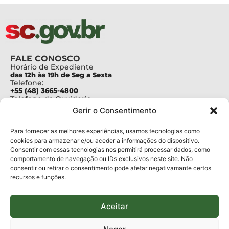
FALE CONOSCO
Horário de Expediente
das 12h às 19h de Seg a Sexta
Telefone:
+55 (48) 3665-4800
Telefone da Ouvidoria
0800-6448500
Gerir o Consentimento
E-mails:
protocolo@fapesc.sc.gov.br
Para assuntos relacionados à Pesquisa
Para fornecer as melhores experiências, usamos tecnologias como
pesquisa@fapesc.sc.gov.br
cookies para armazenar e/ou aceder a informações do dispositivo.
Para assuntos relacionados à Inovação
Consentir com essas tecnologias nos permitirá processar dados, como
inovacao@fapesc.sc.gov.br
comportamento de navegação ou IDs exclusivos neste site. Não
Para assuntos relacionados à Bolsas
consentir ou retirar o consentimento pode afetar negativamante certos
bolsas@fapesc.sc.gov.br
recursos e funções.
Para assuntos relacionados à Prestação de Contas
prestacaodecontas@fapesc.sc.gov.br
Para assuntos relacionados à Plataforma
plataforma@fapesc.sc.gov.br
Aceitar
Encarregado de dados
Jair Artur da Silva dpo@fapesc.sc.gov.br 3665-4831