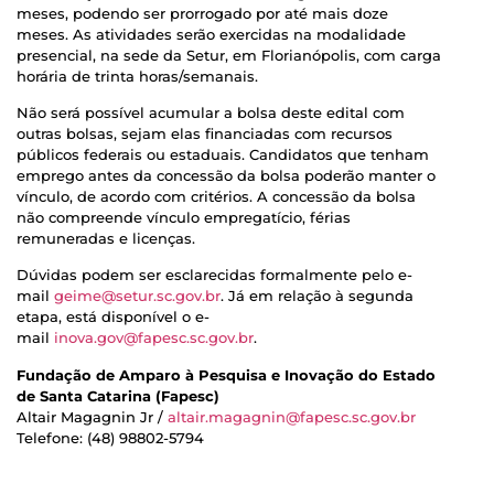
meses, podendo ser prorrogado por até mais doze
meses. As atividades serão exercidas na modalidade
presencial, na sede da Setur, em Florianópolis, com carga
horária de trinta horas/semanais.
Não será possível acumular a bolsa deste edital com
outras bolsas, sejam elas financiadas com recursos
públicos federais ou estaduais. Candidatos que tenham
emprego antes da concessão da bolsa poderão manter o
vínculo, de acordo com critérios. A concessão da bolsa
não compreende vínculo empregatício, férias
remuneradas e licenças.
Dúvidas podem ser esclarecidas formalmente pelo e-
mail
geime@setur.sc.gov.br
. Já em relação à segunda
etapa, está disponível o e-
mail
inova.gov@fapesc.sc.gov.br
.
Fundação de Amparo à Pesquisa e Inovação do Estado
de Santa Catarina (Fapesc)
Altair Magagnin Jr /
altair.magagnin@fapesc.sc.gov.br
Telefone: (48) 98802-5794