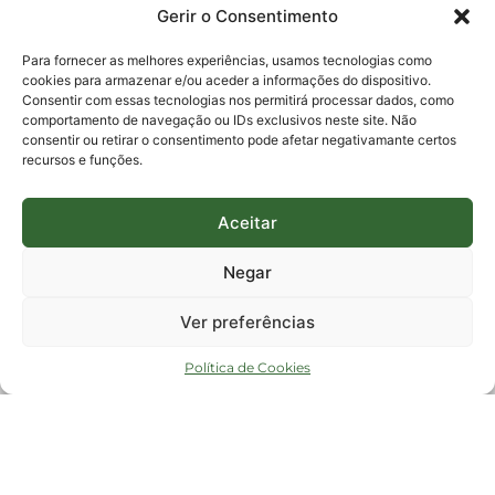
0800-6448500
Gerir o Consentimento
E-mails:
protocolo@fapesc.sc.gov.br
Para assuntos relacionados à Pesquisa
Para fornecer as melhores experiências, usamos tecnologias como
pesquisa@fapesc.sc.gov.br
cookies para armazenar e/ou aceder a informações do dispositivo.
Para assuntos relacionados à Inovação
Consentir com essas tecnologias nos permitirá processar dados, como
inovacao@fapesc.sc.gov.br
comportamento de navegação ou IDs exclusivos neste site. Não
Para assuntos relacionados à Bolsas
consentir ou retirar o consentimento pode afetar negativamante certos
bolsas@fapesc.sc.gov.br
recursos e funções.
Para assuntos relacionados à Prestação de Contas
prestacaodecontas@fapesc.sc.gov.br
Para assuntos relacionados à Plataforma
plataforma@fapesc.sc.gov.br
Aceitar
Encarregado de dados
Jair Artur da Silva dpo@fapesc.sc.gov.br 3665-4831
Negar
ENDEREÇO
ParqTec Alfa – Rodovia José Carlos Daux, 600 (SC-401),
Ver preferências
km 01, Módulo 12A, Edifício Fapesc / Celta, 5° andar
Bairro
João Paulo, Florianópolis, SC
Política de Cookies
CEP
88030 - 902
Política de privacidade