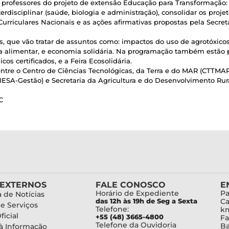
 professores do projeto de extensão Educação para Transformação
erdisciplinar (saúde, biologia e administração), consolidar os proj
Curriculares Nacionais e as ações afirmativas propostas pela Secret
, que vão tratar de assuntos como: impactos do uso de agrotóxicos
a alimentar, e economia solidária. Na programação também estão 
s certificados, e a Feira Ecosolidária.
entre o Centro de Ciências Tecnológicas, da Terra e do MAR (CTTMAR
ESA-Gestão) e Secretaria da Agricultura e do Desenvolvimento Rural
C
 EXTERNOS
FALE CONOSCO
E
Horário de Expediente
Pa
 de Notícias
das 12h às 19h de Seg a Sexta
Ca
de Serviços
Telefone:
km
ficial
+55 (48) 3665-4800
Fa
Telefone da Ouvidoria
Ba
à Informação