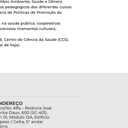
: Meio Ambiente, Saúde e Gênero.
etos pedagógicos dos diferentes cursos
aria de Políticas de Promoção da
 na saúde pública, cooperativas
previstos momentos culturais,
), Centro de Ciência da Saúde (CCS),
 de Itajaí.
NDEREÇO
rqTec Alfa – Rodovia José
rlos Daux, 600 (SC-401),
 01, Módulo 12A, Edifício
pesc / Celta, 5° andar
irro