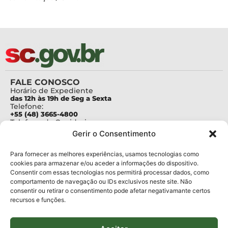
FALE CONOSCO
Horário de Expediente
das 12h às 19h de Seg a Sexta
Telefone:
+55 (48) 3665-4800
Telefone da Ouvidoria
0800-6448500
Gerir o Consentimento
E-mails:
protocolo@fapesc.sc.gov.br
Para assuntos relacionados à Pesquisa
Para fornecer as melhores experiências, usamos tecnologias como
pesquisa@fapesc.sc.gov.br
cookies para armazenar e/ou aceder a informações do dispositivo.
Para assuntos relacionados à Inovação
Consentir com essas tecnologias nos permitirá processar dados, como
inovacao@fapesc.sc.gov.br
comportamento de navegação ou IDs exclusivos neste site. Não
Para assuntos relacionados à Bolsas
consentir ou retirar o consentimento pode afetar negativamante certos
bolsas@fapesc.sc.gov.br
recursos e funções.
Para assuntos relacionados à Prestação de Contas
prestacaodecontas@fapesc.sc.gov.br
Para assuntos relacionados à Plataforma
plataforma@fapesc.sc.gov.br