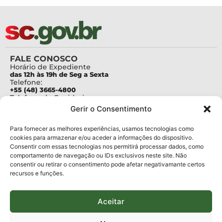
FALE CONOSCO
Horário de Expediente
das 12h às 19h de Seg a Sexta
Telefone:
+55 (48) 3665-4800
Telefone da Ouvidoria
0800-6448500
Gerir o Consentimento
E-mails:
protocolo@fapesc.sc.gov.br
Para assuntos relacionados à Pesquisa
Para fornecer as melhores experiências, usamos tecnologias como
pesquisa@fapesc.sc.gov.br
cookies para armazenar e/ou aceder a informações do dispositivo.
Para assuntos relacionados à Inovação
Consentir com essas tecnologias nos permitirá processar dados, como
inovacao@fapesc.sc.gov.br
comportamento de navegação ou IDs exclusivos neste site. Não
Para assuntos relacionados à Bolsas
consentir ou retirar o consentimento pode afetar negativamante certos
bolsas@fapesc.sc.gov.br
recursos e funções.
Para assuntos relacionados à Prestação de Contas
prestacaodecontas@fapesc.sc.gov.br
Para assuntos relacionados à Plataforma
plataforma@fapesc.sc.gov.br
Aceitar
Encarregado de dados
Jair Artur da Silva dpo@fapesc.sc.gov.br 3665-4831