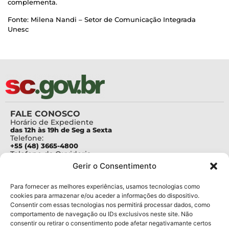
complementa.
Fonte: Milena Nandi – Setor de Comunicação Integrada
Unesc
FALE CONOSCO
Horário de Expediente
das 12h às 19h de Seg a Sexta
Telefone:
+55 (48) 3665-4800
Telefone da Ouvidoria
0800-6448500
Gerir o Consentimento
E-mails:
protocolo@fapesc.sc.gov.br
Para assuntos relacionados à Pesquisa
Para fornecer as melhores experiências, usamos tecnologias como
pesquisa@fapesc.sc.gov.br
cookies para armazenar e/ou aceder a informações do dispositivo.
Para assuntos relacionados à Inovação
Consentir com essas tecnologias nos permitirá processar dados, como
inovacao@fapesc.sc.gov.br
comportamento de navegação ou IDs exclusivos neste site. Não
Para assuntos relacionados à Bolsas
consentir ou retirar o consentimento pode afetar negativamante certos
bolsas@fapesc.sc.gov.br