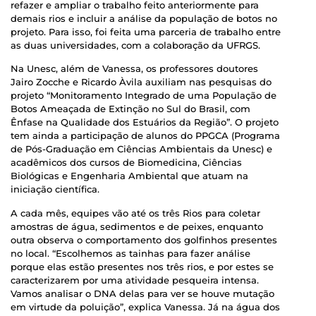
refazer e ampliar o trabalho feito anteriormente para
demais rios e incluir a análise da população de botos no
projeto. Para isso, foi feita uma parceria de trabalho entre
as duas universidades, com a colaboração da UFRGS.
Na Unesc, além de Vanessa, os professores doutores
Jairo Zocche e Ricardo Àvila auxiliam nas pesquisas do
projeto “Monitoramento Integrado de uma População de
Botos Ameaçada de Extinção no Sul do Brasil, com
Ênfase na Qualidade dos Estuários da Região”. O projeto
tem ainda a participação de alunos do PPGCA (Programa
de Pós-Graduação em Ciências Ambientais da Unesc) e
acadêmicos dos cursos de Biomedicina, Ciências
Biológicas e Engenharia Ambiental que atuam na
iniciação científica.
A cada mês, equipes vão até os três Rios para coletar
amostras de água, sedimentos e de peixes, enquanto
outra observa o comportamento dos golfinhos presentes
no local. “Escolhemos as tainhas para fazer análise
porque elas estão presentes nos três rios, e por estes se
caracterizarem por uma atividade pesqueira intensa.
Vamos analisar o DNA delas para ver se houve mutação
em virtude da poluição”, explica Vanessa. Já na água dos