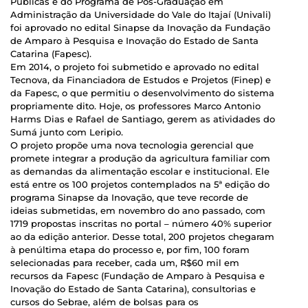
Públicas e do Programa de Pós-Graduação em
Administração da Universidade do Vale do Itajaí (Univali)
foi aprovado no edital Sinapse da Inovação da Fundação
de Amparo à Pesquisa e Inovação do Estado de Santa
Catarina (Fapesc).
Em 2014, o projeto foi submetido e aprovado no edital
Tecnova, da Financiadora de Estudos e Projetos (Finep) e
da Fapesc, o que permitiu o desenvolvimento do sistema
propriamente dito. Hoje, os professores Marco Antonio
Harms Dias e Rafael de Santiago, gerem as atividades do
Sumá junto com Leripio.
O projeto propõe uma nova tecnologia gerencial que
promete integrar a produção da agricultura familiar com
as demandas da alimentação escolar e institucional. Ele
está entre os 100 projetos contemplados na 5ª edição do
programa Sinapse da Inovação, que teve recorde de
ideias submetidas, em novembro do ano passado, com
1719 propostas inscritas no portal – número 40% superior
ao da edição anterior. Desse total, 200 projetos chegaram
à penúltima etapa do processo e, por fim, 100 foram
selecionadas para receber, cada um, R$60 mil em
recursos da Fapesc (Fundação de Amparo à Pesquisa e
Inovação do Estado de Santa Catarina), consultorias e
cursos do Sebrae, além de bolsas para os