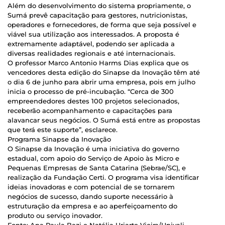
Além do desenvolvimento do sistema propriamente, o
Sumá prevê capacitação para gestores, nutricionistas,
operadores e fornecedores, de forma que seja possível e
viável sua utilização aos interessados. A proposta é
extremamente adaptável, podendo ser aplicada a
diversas realidades regionais e até internacionais.
O professor Marco Antonio Harms Dias explica que os
vencedores desta edição do Sinapse da Inovação têm até
o dia 6 de junho para abrir uma empresa, pois em julho
inicia o processo de pré-incubação. “Cerca de 300
empreendedores destes 100 projetos selecionados,
receberão acompanhamento e capacitações para
alavancar seus negócios. O Sumá está entre as propostas
que terá este suporte”, esclarece.
Programa Sinapse da Inovação
O Sinapse da Inovação é uma iniciativa do governo
estadual, com apoio do Serviço de Apoio às Micro e
Pequenas Empresas de Santa Catarina (Sebrae/SC), e
realização da Fundação Certi. O programa visa identificar
ideias inovadoras e com potencial de se tornarem
negócios de sucesso, dando suporte necessário à
estruturação da empresa e ao aperfeiçoamento do
produto ou serviço inovador.
Fonte: Ana Paula Bazi e Natália Uriarte Vieira/Univali