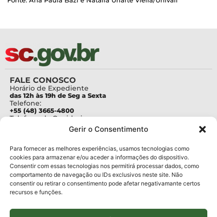
FALE CONOSCO
Horário de Expediente
das 12h às 19h de Seg a Sexta
Telefone:
+55 (48) 3665-4800
Telefone da Ouvidoria
0800-6448500
Gerir o Consentimento
E-mails:
protocolo@fapesc.sc.gov.br
Para assuntos relacionados à Pesquisa
Para fornecer as melhores experiências, usamos tecnologias como
pesquisa@fapesc.sc.gov.br
cookies para armazenar e/ou aceder a informações do dispositivo.
Para assuntos relacionados à Inovação
Consentir com essas tecnologias nos permitirá processar dados, como
inovacao@fapesc.sc.gov.br
comportamento de navegação ou IDs exclusivos neste site. Não
Para assuntos relacionados à Bolsas
consentir ou retirar o consentimento pode afetar negativamante certos
bolsas@fapesc.sc.gov.br
recursos e funções.
Para assuntos relacionados à Prestação de Contas
prestacaodecontas@fapesc.sc.gov.br
Para assuntos relacionados à Plataforma
plataforma@fapesc.sc.gov.br