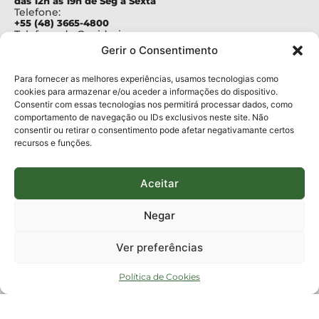
das 12h às 19h de Seg a Sexta
Telefone:
+55 (48) 3665-4800
Telefone da Ouvidoria
0800-6448500
Gerir o Consentimento
E-mails:
protocolo@fapesc.sc.gov.br
Para assuntos relacionados à Pesquisa
Para fornecer as melhores experiências, usamos tecnologias como
pesquisa@fapesc.sc.gov.br
cookies para armazenar e/ou aceder a informações do dispositivo.
Para assuntos relacionados à Inovação
Consentir com essas tecnologias nos permitirá processar dados, como
inovacao@fapesc.sc.gov.br
comportamento de navegação ou IDs exclusivos neste site. Não
Para assuntos relacionados à Bolsas
consentir ou retirar o consentimento pode afetar negativamante certos
bolsas@fapesc.sc.gov.br
recursos e funções.
Para assuntos relacionados à Prestação de Contas
prestacaodecontas@fapesc.sc.gov.br
Para assuntos relacionados à Plataforma
plataforma@fapesc.sc.gov.br
Aceitar
Encarregado de dados
Jair Artur da Silva dpo@fapesc.sc.gov.br 3665-4831
Negar
ENDEREÇO
ParqTec Alfa – Rodovia José Carlos Daux, 600 (SC-401),
Ver preferências
km 01, Módulo 12A, Edifício Fapesc / Celta, 5° andar
Bairro
João Paulo, Florianópolis, SC
Política de Cookies
CEP
88030 - 902