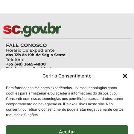
FALE CONOSCO
Horário de Expediente
das 12h às 19h de Seg a Sexta
Telefone:
+55 (48) 3665-4800
Telefone da Ouvidoria
0800-6448500
Gerir o Consentimento
E-mails:
protocolo@fapesc.sc.gov.br
Para assuntos relacionados à Pesquisa
Para fornecer as melhores experiências, usamos tecnologias como
pesquisa@fapesc.sc.gov.br
cookies para armazenar e/ou aceder a informações do dispositivo.
Para assuntos relacionados à Inovação
Consentir com essas tecnologias nos permitirá processar dados, como
inovacao@fapesc.sc.gov.br
comportamento de navegação ou IDs exclusivos neste site. Não
Para assuntos relacionados à Bolsas
consentir ou retirar o consentimento pode afetar negativamante certos
bolsas@fapesc.sc.gov.br
recursos e funções.
Para assuntos relacionados à Prestação de Contas
prestacaodecontas@fapesc.sc.gov.br
Para assuntos relacionados à Plataforma
plataforma@fapesc.sc.gov.br
Aceitar
Encarregado de dados