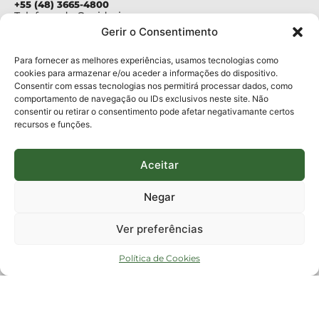
+55 (48) 3665-4800
Telefone da Ouvidoria
0800-6448500
Gerir o Consentimento
E-mails:
protocolo@fapesc.sc.gov.br
Para assuntos relacionados à Pesquisa
Para fornecer as melhores experiências, usamos tecnologias como
pesquisa@fapesc.sc.gov.br
cookies para armazenar e/ou aceder a informações do dispositivo.
Para assuntos relacionados à Inovação
Consentir com essas tecnologias nos permitirá processar dados, como
inovacao@fapesc.sc.gov.br
comportamento de navegação ou IDs exclusivos neste site. Não
Para assuntos relacionados à Bolsas
consentir ou retirar o consentimento pode afetar negativamante certos
bolsas@fapesc.sc.gov.br
recursos e funções.
Para assuntos relacionados à Prestação de Contas
prestacaodecontas@fapesc.sc.gov.br
Para assuntos relacionados à Plataforma
plataforma@fapesc.sc.gov.br
Aceitar
Encarregado de dados
Jair Artur da Silva dpo@fapesc.sc.gov.br 3665-4831
Negar
ENDEREÇO
ParqTec Alfa – Rodovia José Carlos Daux, 600 (SC-401),
Ver preferências
km 01, Módulo 12A, Edifício Fapesc / Celta, 5° andar
Bairro
João Paulo, Florianópolis, SC
Política de Cookies
CEP
88030 - 902
Política de privacidade